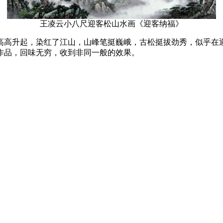
王凌云小八尺迎客松山水画《迎客纳福》
高高升起，染红了江山，山峰笔挺巍峨，古松挺拔劲秀，似乎在
作品，回味无穷，收到非同一般的效果。