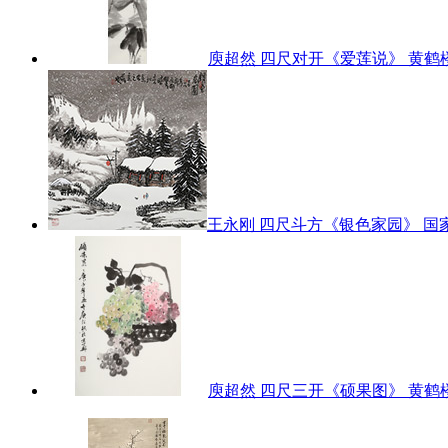
庾超然 四尺对开《爱莲说》 黄鹤
王永刚 四尺斗方《银色家园》 
庾超然 四尺三开《硕果图》 黄鹤