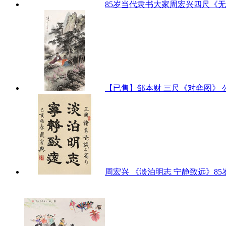
85岁当代隶书大家周宏兴四尺《
【已售】邹本财 三尺《对弈图》
周宏兴 《淡泊明志 宁静致远》85