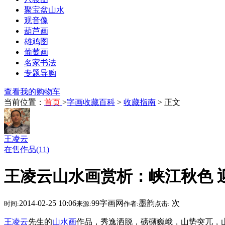
聚宝盆山水
观音像
葫芦画
雄鸡图
葡萄画
名家书法
专题导购
查看我的购物车
当前位置：
首页
>
字画收藏百科
>
收藏指南
> 正文
王凌云
在售作品(
11
)
王凌云山水画赏析：峡江秋色 
2014-02-25 10:06
99字画网
墨韵
次
时间:
来源:
作者:
点击:
王凌云
先生的
山水画
作品，秀逸洒脱，磅礴巍峨，山势突兀，