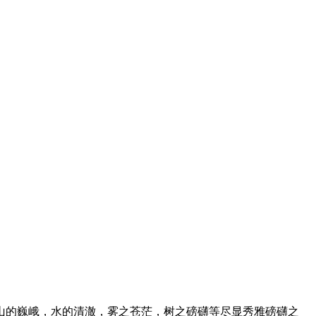
山的巍峨，水的清澈，雾之苍茫，树之磅礴等尽显秀雅磅礴之