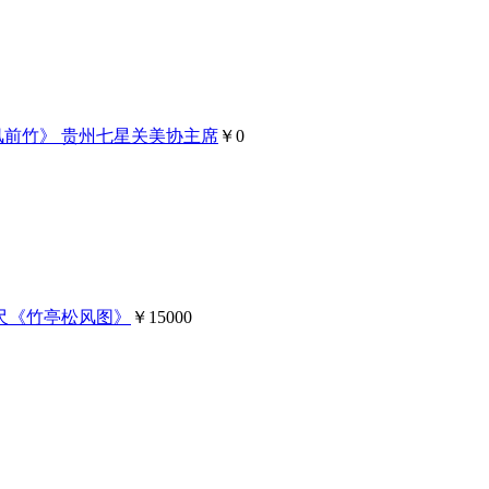
风前竹》 贵州七星关美协主席
￥0
尺《竹亭松风图》
￥15000