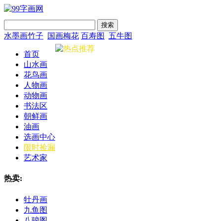
搜索
水墨画竹子
国画梅花
百寿图
五牛图
首页
山水画
花鸟画
人物画
动物画
书法区
朝鲜画
油画
选画中心
限时捡漏
艺术家
热卖:
牡丹画
九鱼图
八骏图