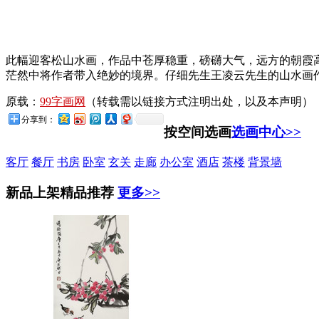
此幅迎客松山水画，作品中苍厚稳重，磅礴大气，远方的朝霞
茫然中将作者带入绝妙的境界。仔细先生王凌云先生的山水画
原载：
99字画网
（转载需以链接方式注明出处，以及本声明）
分享到：
按空间选画
选画中心>>
客厅
餐厅
书房
卧室
玄关
走廊
办公室
酒店
茶楼
背景墙
新品上架
精品推荐
更多>>