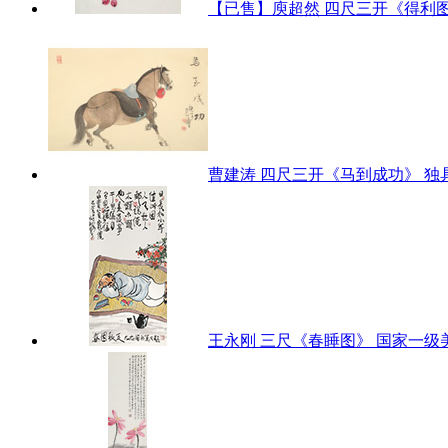
【已售】庾超然 四尺三开《得利
曹建涛 四尺三开《马到成功》 
王永刚 三尺《春睡图》 国家一级