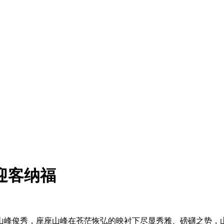
迎客纳福
山峰俊秀，座座山峰在苍茫恢弘的映衬下尽显秀雅、磅礴之势，