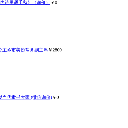
无声诗里诵千秋》（询价）
￥0
 公主岭市美协常务副主席
￥2800
岁当代隶书大家 (微信询价)
￥0