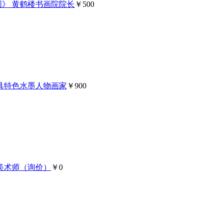
图》 黄鹤楼书画院院长
￥500
独具特色水墨人物画家
￥900
美术师（询价）
￥0