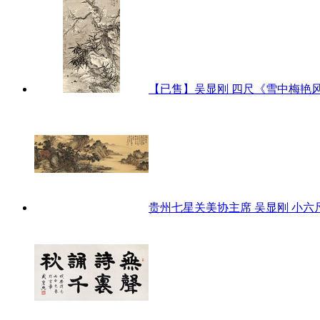
【已售】吴显刚 四尺《雪中梅艳
贵州七星关美协主席 吴显刚 小六