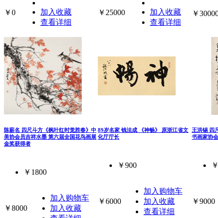
加入收藏
加入收藏
￥0
￥25000
￥3000
查看详细
查看详细
陈薪名 四尺斗方《枫叶红时觉胜春》中
89岁名家 钱法成 《神畅》 原浙江省文
王洪锡 四
美协会员吉祥水墨 第六届全国花鸟画展
化厅厅长
书画家协
金奖获得者
￥900
￥
￥1800
加入购物车
加入购物车
￥6000
加入收藏
￥9000
￥8000
加入收藏
查看详细