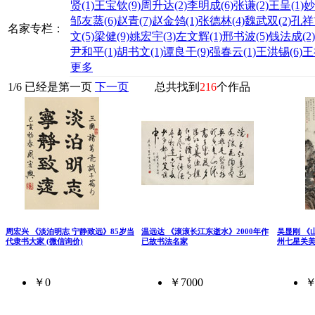
贤
(1)
王宝钦
(9)
周升达
(2)
李明成
(6)
张谦
(2)
王呈
(1)
妙
邹友蒸
(6)
赵青
(7)
赵金鸰
(1)
张德林
(4)
魏武双
(2)
孔祥
名家专栏：
文
(5)
梁健
(9)
姚宏宇
(3)
左文辉
(1)
邢书波
(5)
钱法成
(2)
尹和平
(1)
胡书文
(1)
谭良干
(9)
强春云
(1)
王洪锡
(6)
王
更多
1
/
6
已经是第一页
下一页
总共找到
216
个作品
周宏兴 《淡泊明志 宁静致远》85岁当
温远达 《滚滚长江东逝水》2000年作
吴显刚 《
代隶书大家 (微信询价)
已故书法名家
州七星关
￥0
￥7000
￥