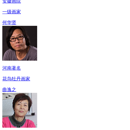
安徽画院
一级画家
何华贤
河南著名
花鸟牡丹画家
曲逸之