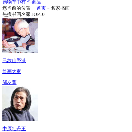
购物车中有
件商品
您当前的位置：
首页
»
名家书画
热搜书画名家TOP10
已故山野派
绘画大家
邹友蒸
中原牡丹王