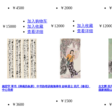
￥4500
￥2000
￥
加入购物车
加入收藏
￥12000
￥1200
￥15000
加入收藏
查看详细
查看详细
姚宏宇 草书《禅偈四条屏》 中书协培训
南海禅寺 妙林居士 四尺《春花》
左文辉 四
中心导师
国家画院
￥1500
￥3600
￥