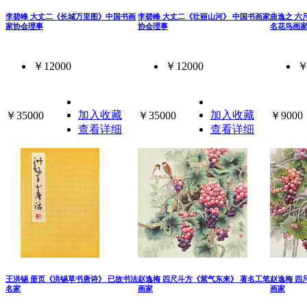
李碧峰 大丈二《长城万里图》中国书画
李碧峰 大丈二《壮丽山河》 中国书画家
曲逸之 六
家协会理事
协会理事
名花鸟画
￥12000
￥12000
￥
加入收藏
加入收藏
￥35000
￥35000
￥9000
查看详细
查看详细
王洪锡 册页《洪锡草书唐诗》 已故书法
赵逸梅 四尺斗方《紫气东来》 著名工笔
赵逸梅 四
名家
画家
画家