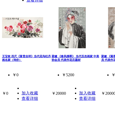
查看详细
王宝钦 四尺《富贵吉祥》当代花鸟牡丹
梁健 《春风拂翠》 当代百杰画家 中美
梁健 《菊
画名家（询价）
协会员 代表作花旦题材
员 代表作
￥0
￥5200
￥
加入收藏
加入收藏
￥0
￥20000
￥2000
查看详细
查看详细