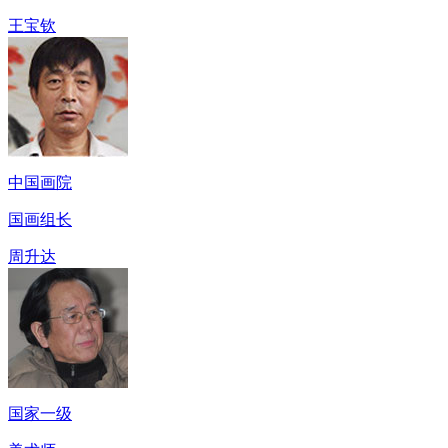
王宝钦
中国画院
国画组长
周升达
国家一级