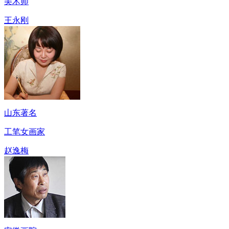
美术师
王永刚
山东著名
工笔女画家
赵逸梅