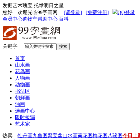
发掘艺术瑰宝 托举明日之星
您好，欢迎光临99字画网
！
[请登录]
[免费注册]
QQ登录
会员中心
购物车
帮助中心
百科
关键字：
首页
山水画
花鸟画
人物画
动物画
书法区
朝鲜画
油画
选画中心
限时捡漏
艺术家
热卖：
牡丹画
九鱼图
聚宝盆山水画
荷花图
梅花图
八骏图
今日上