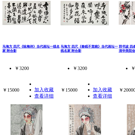
马海方 四尺《咏梅诗》当代画坛一线名
马海方 四尺《春眠不觉晓》当代画坛一
邢书波 四
家 附合影
线名家 附合影
清华美院
￥3200
￥3200
￥
加入收藏
加入收藏
￥15000
￥15000
￥2000
查看详细
查看详细