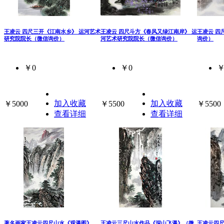
王凌云 四尺三开《江南水乡》 运河艺术
王凌云 四尺斗方《春风又绿江南岸》 运
王凌云 四
研究院院长（微信询价）
河艺术研究院院长（微信询价）
询价）
￥0
￥0
￥
加入收藏
加入收藏
￥5000
￥5500
￥5500
查看详细
查看详细
著名画家王凌云四尺山水《观瀑图》
王凌云三尺山水作品《深山飞瀑》（微
王凌云四