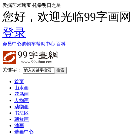
发掘艺术瑰宝 托举明日之星
您好，欢迎光临99字画网
登录
会员中心
购物车
帮助中心
百科
关键字：
首页
山水画
花鸟画
人物画
动物画
书法区
朝鲜画
油画
选画中心