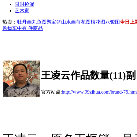
限时捡漏
艺术家
热卖：
牡丹画
九鱼图
聚宝盆山水画
荷花图
梅花图
八骏图
今日上
购物车中有
件商品
王凌云
作品数量(
11
)副
官方站点:
http://www.99zihua.com/brand-75.htm