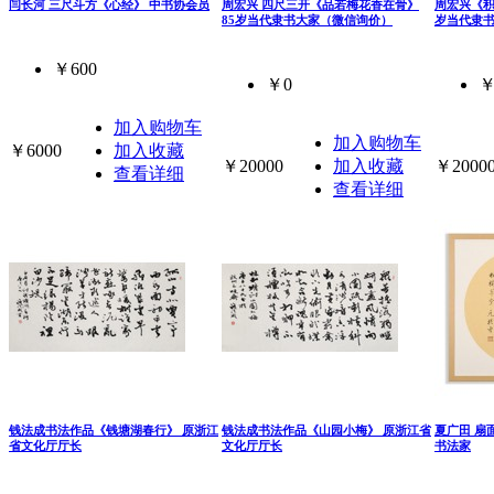
闫长河 三尺斗方《心经》 中书协会员
周宏兴 四尺三开《品若梅花香在骨》
周宏兴《积
85岁当代隶书大家（微信询价）
岁当代隶
￥600
￥0
￥
加入购物车
加入购物车
￥6000
加入收藏
￥20000
加入收藏
￥2000
查看详细
查看详细
钱法成书法作品《钱塘湖春行》 原浙江
钱法成书法作品《山园小梅》 原浙江省
夏广田 扇
省文化厅厅长
文化厅厅长
书法家