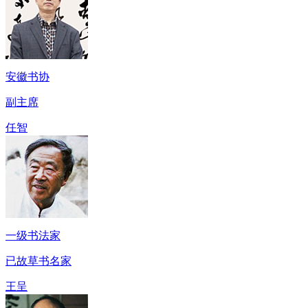
安徽书协
副主席
任智
一级书法家
已故草书名家
王呈