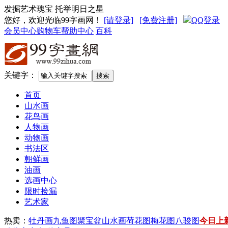
发掘艺术瑰宝 托举明日之星
您好，欢迎光临99字画网
！
[请登录]
[免费注册]
QQ登录
会员中心
购物车
帮助中心
百科
关键字：
首页
山水画
花鸟画
人物画
动物画
书法区
朝鲜画
油画
选画中心
限时捡漏
艺术家
热卖：
牡丹画
九鱼图
聚宝盆山水画
荷花图
梅花图
八骏图
今日上