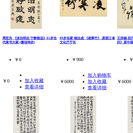
周宏兴 《淡泊明志 宁静致远》85岁当
89岁名家 钱法成 《凌寒竹》 原浙江省
王洪锡 四
代隶书大家 (微信询价)
文化厅厅长
归》原中
￥0
￥900
￥
加入购物车
加入收藏
￥0
￥6000
加入收藏
￥6000
查看详细
查看详细