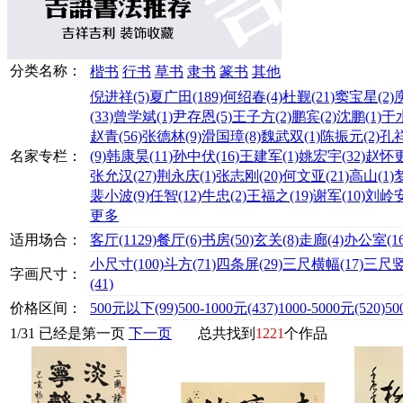
分类名称：
楷书
行书
草书
隶书
篆书
其他
倪进祥
(5)
夏广田
(189)
何绍春
(4)
杜觐
(21)
窦宝星
(2)
(33)
曾学斌
(1)
尹存恩
(5)
王子方
(2)
鹏宾
(2)
沈鹏
(1)
于
赵青
(56)
张德林
(9)
滑国璋
(8)
魏武双
(1)
陈振元
(2)
孔
名家专栏：
(9)
韩康昊
(11)
孙中伏
(16)
王建军
(1)
姚宏宇
(32)
赵怀
张允汉
(27)
荆永庆
(1)
张志刚
(20)
何文亚
(21)
高山
(1)
裴小波
(9)
任智
(12)
牛忠
(2)
王福之
(19)
谢军
(10)
刘岭
更多
适用场合：
客厅
(1129)
餐厅
(6)
书房
(50)
玄关
(8)
走廊
(4)
办公室
(1
小尺寸
(100)
斗方
(71)
四条屏
(29)
三尺横幅
(17)
三尺
字画尺寸：
(41)
价格区间：
500元以下
(99)
500-1000元
(437)
1000-5000元
(520)
50
1
/
31
已经是第一页
下一页
总共找到
1221
个作品