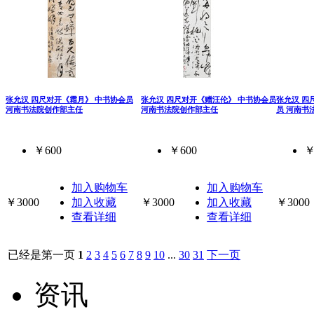
张允汉 四尺对开《霜月》 中书协会员
张允汉 四尺对开《赠汪伦》 中书协会员
张允汉 四
河南书法院创作部主任
河南书法院创作部主任
员 河南书
￥600
￥600
￥
加入购物车
加入购物车
￥3000
加入收藏
￥3000
加入收藏
￥3000
查看详细
查看详细
已经是第一页
1
2
3
4
5
6
7
8
9
10
...
30
31
下一页
资讯