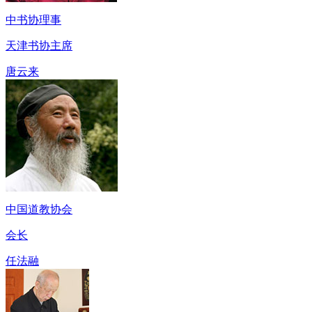
中书协理事
天津书协主席
唐云来
中国道教协会
会长
任法融