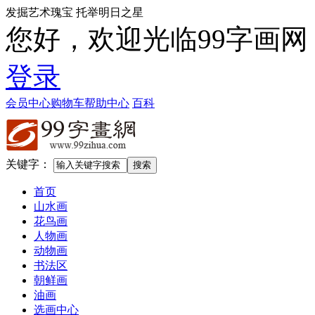
发掘艺术瑰宝 托举明日之星
您好，欢迎光临99字画网
登录
会员中心
购物车
帮助中心
百科
关键字：
首页
山水画
花鸟画
人物画
动物画
书法区
朝鲜画
油画
选画中心