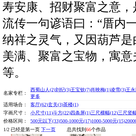
寿安康、招财聚富之意，
流传一句谚语曰：“厝内
纳祥之灵气，又因葫芦是
美满、聚富之宝物，寓意
等。
西蜀山人
(2)
刘纪
(3)
王宝钦
(7)
肖映梅
(1)
凌雪
(3)
王永
名家专栏：
更多
适用场合：
客厅
(62)
玄关
(3)
茶楼
(1)
字画尺寸：
小尺寸
(11)
斗方
(22)
四条屏
(1)
三尺横幅
(12)
三尺竖
价格区间：
500元以下
(33)
500-1000元
(17)
1000-5000元
(15)
200
1
/
2
已经是第一页
下一页
总共找到
66
个作品