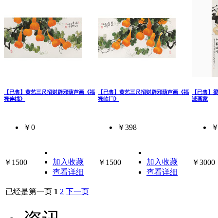
【已售】黄艺三尺招财辟邪葫芦画《福
【已售】黄艺三尺招财辟邪葫芦画《福
【已售】梁
禄连绵》
禄临门》
派画家
￥0
￥398
￥
加入收藏
加入收藏
￥1500
￥1500
￥3000
查看详细
查看详细
已经是第一页
1
2
下一页