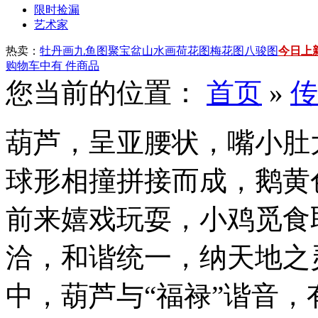
限时捡漏
艺术家
热卖：
牡丹画
九鱼图
聚宝盆山水画
荷花图
梅花图
八骏图
今日上
购物车中有
件商品
您当前的位置：
首页
»
传
葫芦，呈亚腰状，嘴小肚
球形相撞拼接而成，鹅黄
前来嬉戏玩耍，小鸡觅食
洽，和谐统一，纳天地之
中，葫芦与“福禄”谐音