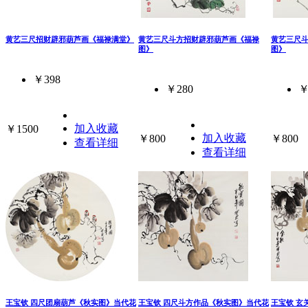
黄艺三尺招财辟邪葫芦画《福禄满堂》
黄艺三尺斗方招财辟邪葫芦画《福禄
黄艺三尺
图》
图》
￥398
￥280
￥
加入收藏
￥1500
加入收藏
￥800
￥800
查看详细
查看详细
王宝钦 四尺团扇葫芦《秋实图》当代花
王宝钦 四尺斗方作品《秋实图》当代花
王宝钦 玄