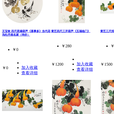
王宝钦 四尺团扇葫芦《喜事多》当代花
黄艺四尺三开葫芦《五福临门》
黄艺三尺
鸟牡丹画名家（询价）
￥280
￥
￥0
加入收藏
￥1200
￥1500
加入收藏
￥0
查看详细
查看详细