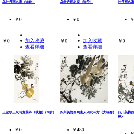
鸟牡丹画名家（询价）
鸟牡丹画名家（询价）
牡丹画名
￥0
￥0
￥
加入收藏
加入收藏
￥0
￥0
￥0
查看详细
查看详细
王宝钦三尺写意葫芦《秋趣》(询价)
四川美协西蜀山人四尺斗方《大福禄》
四川美协
禄》
￥0
￥480
￥