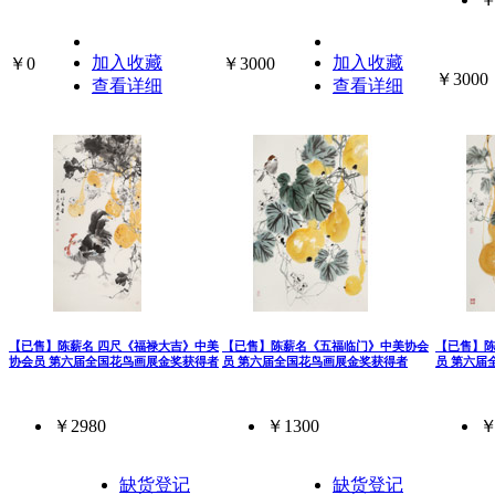
加入收藏
加入收藏
￥0
￥3000
￥3000
查看详细
查看详细
【已售】陈薪名 四尺《福禄大吉》中美
【已售】陈薪名《五福临门》中美协会
【已售】
协会员 第六届全国花鸟画展金奖获得者
员 第六届全国花鸟画展金奖获得者
员 第六届
￥2980
￥1300
￥
缺货登记
缺货登记