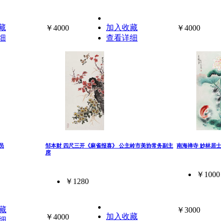
藏
加入收藏
￥4000
￥4000
细
查看详细
员
邹本财 四尺三开《麻雀报喜》 公主岭市美协常务副主
南海禅寺 妙林居
席
￥1000
￥1280
藏
￥3000
加入收藏
￥4000
细