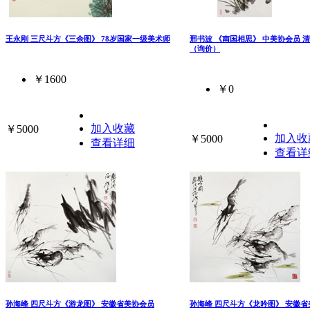
王永刚 三尺斗方《三余图》 78岁国家一级美术师
邢书波 《南国相思》 中美协会员 
（询价）
￥1600
￥0
加入收藏
￥5000
加入收
￥5000
查看详细
查看详
孙海峰 四尺斗方《游龙图》 安徽省美协会员
孙海峰 四尺斗方《龙吟图》 安徽