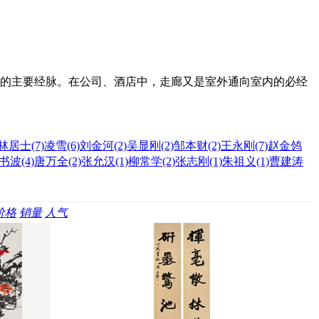
空间的主要经脉。在公司、酒店中，走廊又是室外通向室内的必经
。
林居士
(7)
凌雪
(6)
刘金河
(2)
吴显刚
(2)
邹本财
(2)
王永刚
(7)
赵金鸰
书波
(4)
唐万全
(2)
张允汉
(1)
柳常学
(2)
张志刚
(1)
朱祖义
(1)
曹建涛
价格
销量
人气