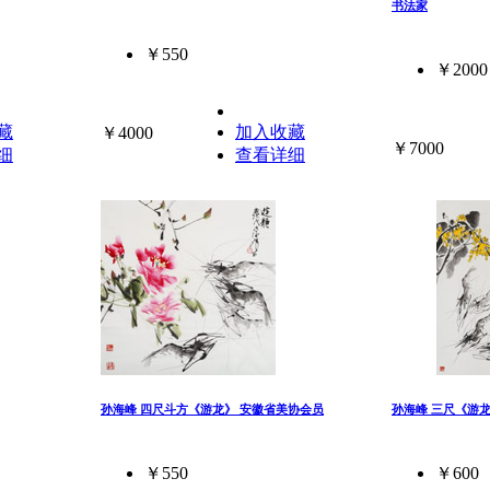
书法家
￥550
￥2000
藏
加入收藏
￥4000
￥7000
细
查看详细
孙海峰 四尺斗方《游龙》 安徽省美协会员
孙海峰 三尺《游
￥550
￥600