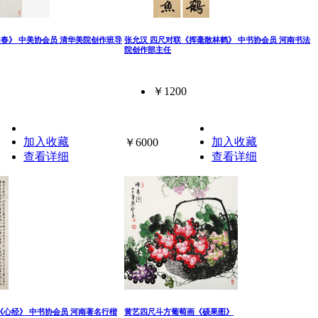
山春》 中美协会员 清华美院创作班导
张允汉 四尺对联《挥毫散林鹤》 中书协会员 河南书法
院创作部主任
￥1200
加入收藏
加入收藏
￥6000
查看详细
查看详细
品《心经》 中书协会员 河南著名行楷
黄艺四尺斗方葡萄画《硕果图》