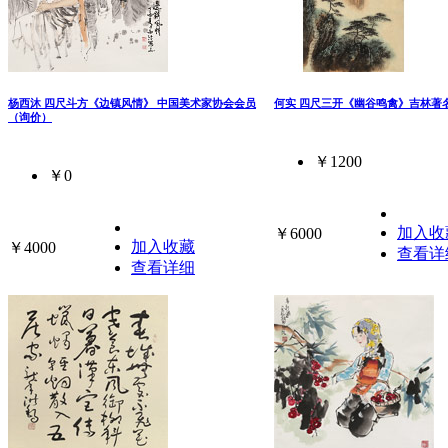
杨西沐 四尺斗方《边镇风情》 中国美术家协会会员
何实 四尺三开《幽谷鸣禽》吉林著
（询价）
￥1200
￥0
加入收
￥6000
加入收藏
￥4000
查看详
查看详细