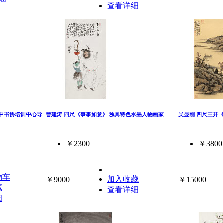
查看详细
》中书协培训中心导
曹建涛 四尺《事事如意》 独具特色水墨人物画家
吴显刚 四尺三开
￥2300
￥3800
物车
加入收藏
￥9000
￥15000
藏
查看详细
细