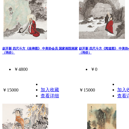
赵开新 四尺斗方《坐禅图》 中美协会员 国家画院画家
赵开新 四尺斗方《闻道图》 中美协
（询价）
（询价）
￥4800
￥0
加入收藏
加入
￥15000
￥15000
查看详细
查看