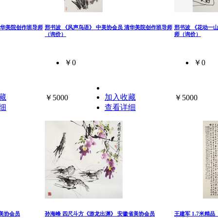
清华美院创作班导师
邢书波 《风声鸟语》 中美协会员 清华美院创作班导师
邢书波 《花动一
（询价）
师（询价）
￥0
￥0
藏
加入收藏
￥5000
￥5000
细
查看详细
省美协会员
孙海峰 四尺斗方《游龙出渊》 安徽省美协会员
王建军 1.7米精