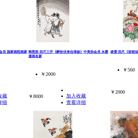
会员 国家画院画家
韩恩胜 四尺三开《醉饮伏来自得娱》中美协会员 水墨
凌雪 四尺《前程
漫画名家
￥560
￥2000
￥2000
收藏
加入收藏
￥8000
详细
查看详细