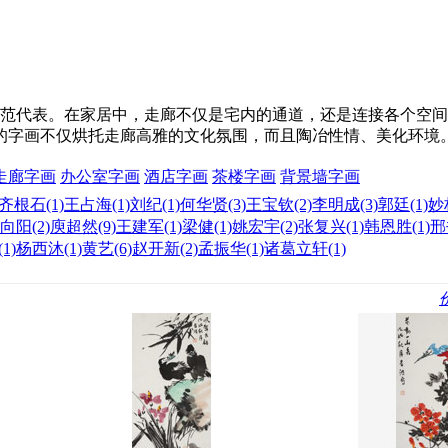
中的典范代表。在家居中，走廊不仅是宅内的通道，还是连接各个
的字画不仅烘托走廊高雅的文化氛围，而且陶冶性情、美化环境
走廊字画
办公室字画
酒店字画
茶楼字画
背景墙字画
齐根石
(1)
王占海
(1)
刘纪
(1)
何华贤
(3)
王宝钦
(2)
李明成
(3)
郭廷
(1)
妙
向阳
(2)
庾超然
(9)
王建军
(1)
梁健
(1)
姚宏宇
(2)
张复兴
(1)
韩恩胜
(1)
邢
(1)
杨西沐
(1)
黄艺
(6)
赵开新
(2)
孟振华
(1)
诸葛立轩
(1)