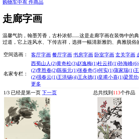
购物车中有
件商品
走廊字画
温馨气韵，翰墨芳香，古朴浓郁......这是走廊字画在装饰
过道，它上连风水、下传吉祥，选择一幅清新雅韵、典雅脱俗
空间选画：
客厅字画
餐厅字画
书房字画
卧室字画
玄关字画
西蜀山人
(2)
黄奇松
(3)
赵逸梅
(1)
杜云祥
(1)
孙海峰
(6)
(2)
李胜春
(2)
陈振元
(1)
张春奇
(5)
何实
(1)
蒲家瑞
(1)
王
名家专栏：
(2)
强春云
(1)
王洪锡
(4)
王永德
(1)
皇甫小喜
(1)
梁景欣
更多
1
/
3
已经是第一页
下一页
总共找到
113
个作品