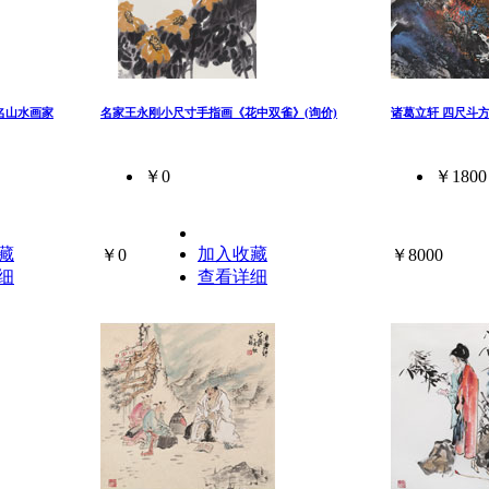
名山水画家
名家王永刚小尺寸手指画《花中双雀》(询价)
诸葛立轩 四尺斗
￥0
￥1800
藏
加入收藏
￥0
￥8000
细
查看详细