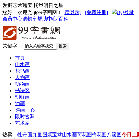
发掘艺术瑰宝 托举明日之星
您好，欢迎光临99字画网
！
[请登录]
[免费注册]
QQ登录
会员中心
购物车
帮助中心
百科
关键字：
首页
山水画
花鸟画
人物画
动物画
书法区
朝鲜画
油画
选画中心
限时捡漏
艺术家
热卖：
牡丹画
九鱼图
聚宝盆山水画
荷花图
梅花图
八骏图
今日上