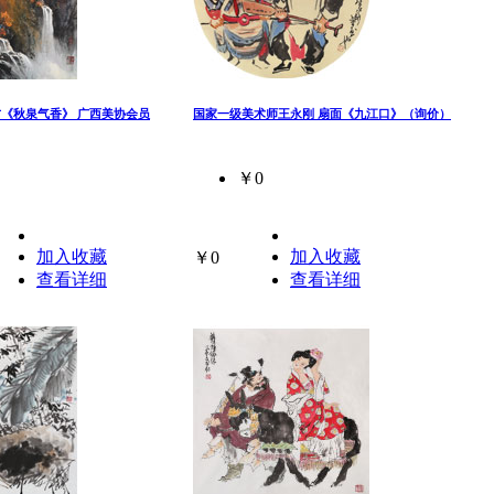
方《秋泉气香》 广西美协会员
国家一级美术师王永刚 扇面《九江口》（询价）
￥0
加入收藏
加入收藏
￥0
查看详细
查看详细