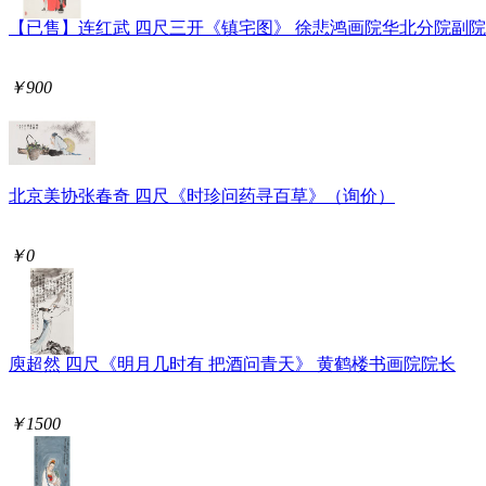
【已售】连红武 四尺三开《镇宅图》 徐悲鸿画院华北分院副
￥900
北京美协张春奇 四尺《时珍问药寻百草》（询价）
￥0
庾超然 四尺《明月几时有 把酒问青天》 黄鹤楼书画院院长
￥1500