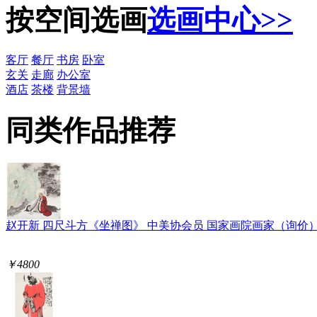
按空间选画
选画中心>>
客厅
餐厅
书房
卧室
玄关
走廊
办公室
酒店
茶楼
背景墙
同类作品推荐
赵开新 四尺斗方《坐禅图》 中美协会员 国家画院画家（询价
￥4800