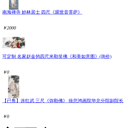
南海禅寺 妙林居士 四尺《观世音菩萨》
￥2000
可定制 名家赵金鸰四尺米勒笑佛《和美如意图》(询价)
￥0
【已售】连红武 三尺《弥勒佛》 徐悲鸿画院华北分院副院长
￥0