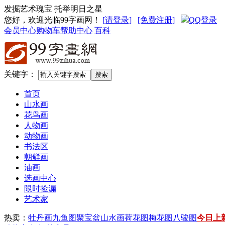
发掘艺术瑰宝 托举明日之星
您好，欢迎光临99字画网
！
[请登录]
[免费注册]
QQ登录
会员中心
购物车
帮助中心
百科
关键字：
首页
山水画
花鸟画
人物画
动物画
书法区
朝鲜画
油画
选画中心
限时捡漏
艺术家
热卖：
牡丹画
九鱼图
聚宝盆山水画
荷花图
梅花图
八骏图
今日上