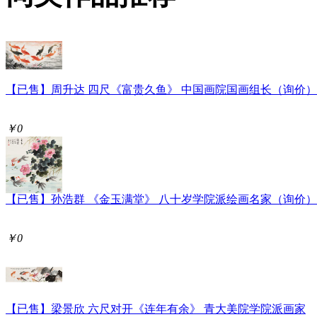
【已售】周升达 四尺《富贵久鱼》 中国画院国画组长（询价）
￥0
【已售】孙浩群 《金玉满堂》 八十岁学院派绘画名家（询价）
￥0
【已售】梁景欣 六尺对开《连年有余》 青大美院学院派画家