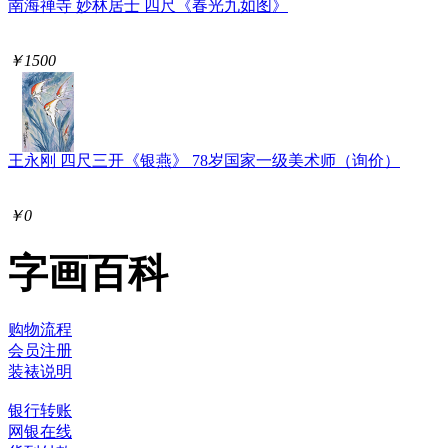
南海禅寺 妙林居士 四尺《春光九如图》
￥1500
王永刚 四尺三开《银燕》 78岁国家一级美术师（询价）
￥0
字画百科
购物流程
会员注册
装裱说明
银行转账
网银在线