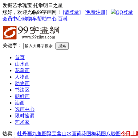
发掘艺术瑰宝 托举明日之星
您好，欢迎光临99字画网
！
[请登录]
[免费注册]
QQ登录
会员中心
购物车
帮助中心
百科
关键字：
首页
山水画
花鸟画
人物画
动物画
书法区
朝鲜画
油画
选画中心
限时捡漏
艺术家
热卖：
牡丹画
九鱼图
聚宝盆山水画
荷花图
梅花图
八骏图
今日上