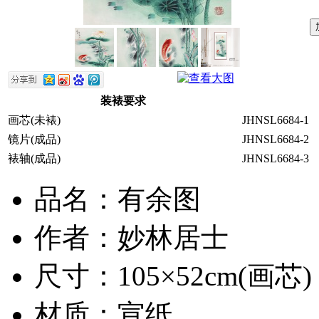
装裱要求
画芯(未裱)
JHNSL6684-1
镜片(成品)
JHNSL6684-2
裱轴(成品)
JHNSL6684-3
品名：有余图
作者：妙林居士
尺寸：105×52cm(画芯)
材质：宣纸