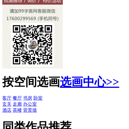
按空间选画
选画中心>>
客厅
餐厅
书房
卧室
玄关
走廊
办公室
酒店
茶楼
背景墙
同类作品推荐