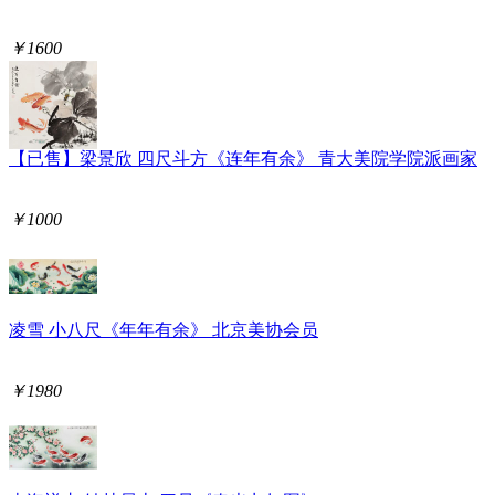
￥1600
【已售】梁景欣 四尺斗方《连年有余》 青大美院学院派画家
￥1000
凌雪 小八尺《年年有余》 北京美协会员
￥1980