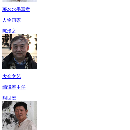
著名水墨写意
人物画家
陈漫之
大众文艺
编辑室主任
阎世宏