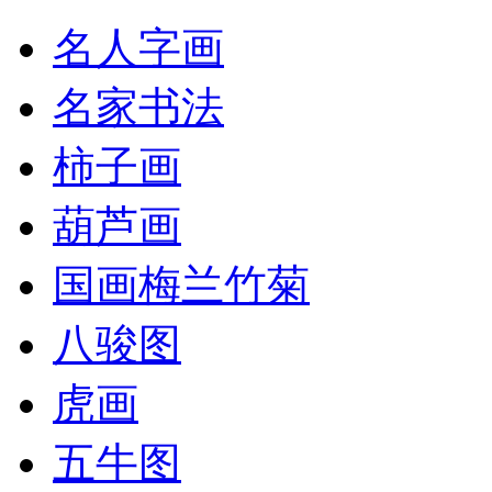
名人字画
名家书法
柿子画
葫芦画
国画梅兰竹菊
八骏图
虎画
五牛图