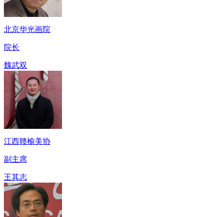
北京华光画院
院长
魏武双
江西赣榆美协
副主席
王其志