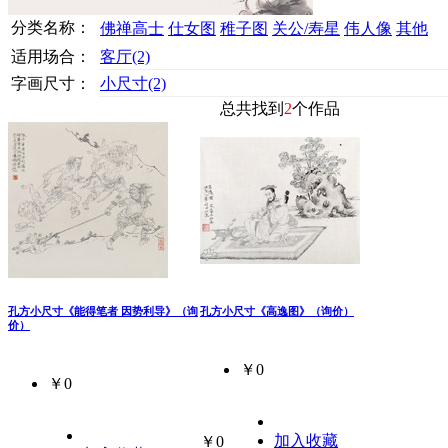
分类名称：
佛禅高士
仕女图
稚子图
关公/寿星
伟人像
其他
适用场合：
客厅
(2)
字画尺寸：
小尺寸
(2)
总共找到
2
个作品
孔方小尺寸《能得笔者 因势利导》（询
孔方小尺寸《高逸图》（询价）
价）
￥0
￥0
加入收藏
￥0