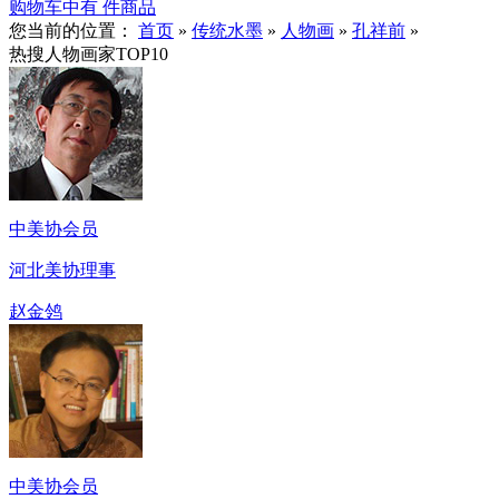
购物车中有
件商品
您当前的位置：
首页
»
传统水墨
»
人物画
»
孔祥前
»
热搜人物画家TOP10
中美协会员
河北美协理事
赵金鸰
中美协会员