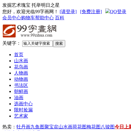
发掘艺术瑰宝 托举明日之星
您好，欢迎光临99字画网
！
[请登录]
[免费注册]
QQ登录
会员中心
购物车
帮助中心
百科
关键字：
首页
山水画
花鸟画
人物画
动物画
书法区
朝鲜画
油画
选画中心
限时捡漏
艺术家
热卖：
牡丹画
九鱼图
聚宝盆山水画
荷花图
梅花图
八骏图
今日上