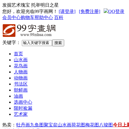
发掘艺术瑰宝 托举明日之星
您好，欢迎光临99字画网
！
[请登录]
[免费注册]
QQ登录
会员中心
购物车
帮助中心
百科
关键字：
首页
山水画
花鸟画
人物画
动物画
书法区
朝鲜画
油画
选画中心
限时捡漏
艺术家
热卖：
牡丹画
九鱼图
聚宝盆山水画
荷花图
梅花图
八骏图
今日上