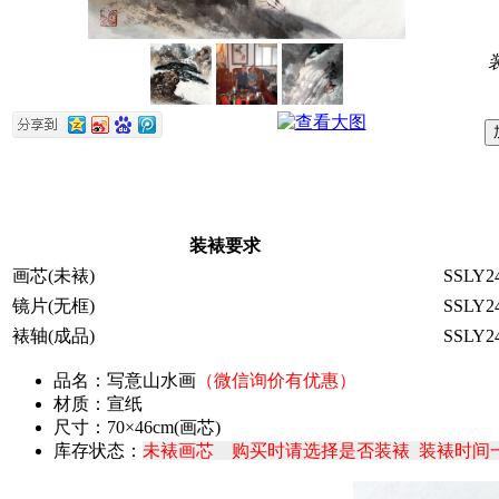
装裱要求
画芯(未裱)
SSLY24
镜片(无框)
SSLY24
裱轴(成品)
SSLY24
品名：写意山水画
（微信询价有优惠）
材质：宣纸
尺寸：70×46cm(画芯)
库存状态：
未裱画芯 购买时请选择是否装裱 装裱时间一