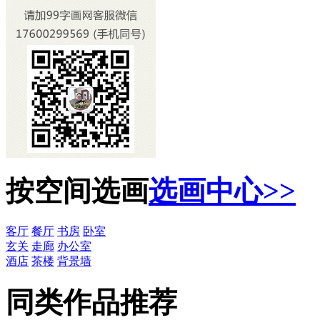
按空间选画
选画中心>>
客厅
餐厅
书房
卧室
玄关
走廊
办公室
酒店
茶楼
背景墙
同类作品推荐