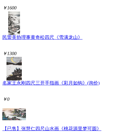
￥1600
民盟美协理事黄奇松四尺《雪满龙山》
￥1300
名家王永刚四尺三开手指画《彩月如钩》(询价)
￥0
【已售】张慧仁四尺山水画《桃花源里梦可圆》