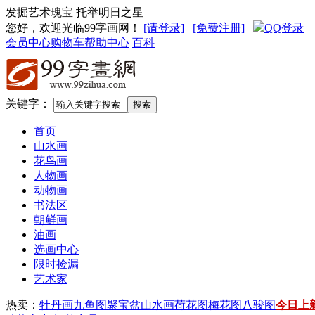
发掘艺术瑰宝 托举明日之星
您好，欢迎光临99字画网
！
[请登录]
[免费注册]
QQ登录
会员中心
购物车
帮助中心
百科
关键字：
首页
山水画
花鸟画
人物画
动物画
书法区
朝鲜画
油画
选画中心
限时捡漏
艺术家
热卖：
牡丹画
九鱼图
聚宝盆山水画
荷花图
梅花图
八骏图
今日上