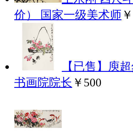
价） 国家一级美术师
￥
【已售】庾超
书画院院长
￥500