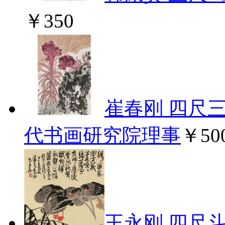
￥350
崔春刚 四尺
代书画研究院理事
￥50
王永刚 四尺