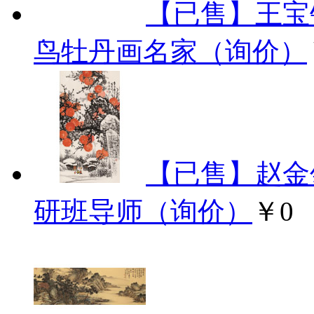
【已售】王宝
鸟牡丹画名家（询价）
【已售】赵金
研班导师（询价）
￥0