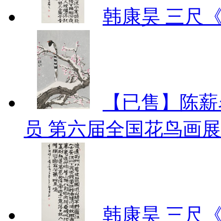
韩康昊 三尺
【已售】陈薪
员 第六届全国花鸟画
韩康昊 三尺