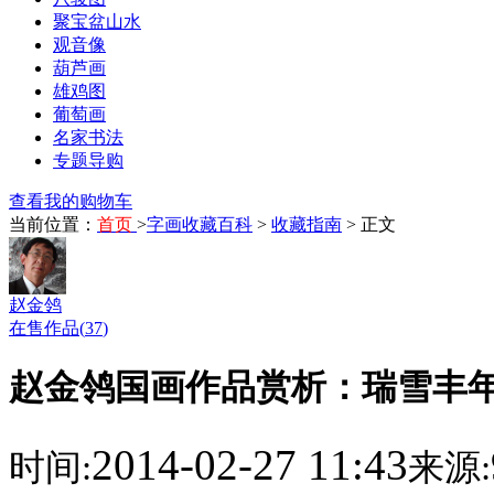
聚宝盆山水
观音像
葫芦画
雄鸡图
葡萄画
名家书法
专题导购
查看我的购物车
当前位置：
首页
>
字画收藏百科
>
收藏指南
> 正文
赵金鸰
在售作品(
37
)
赵金鸰国画作品赏析：瑞雪丰年
2014-02-27 11:43
时间:
来源: