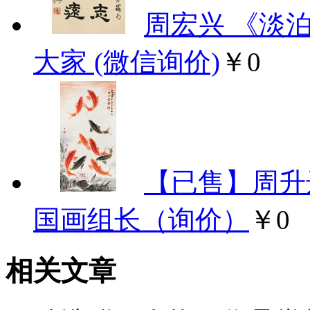
周宏兴 《淡
大家 (微信询价)
￥0
【已售】周升
国画组长（询价）
￥0
相关文章