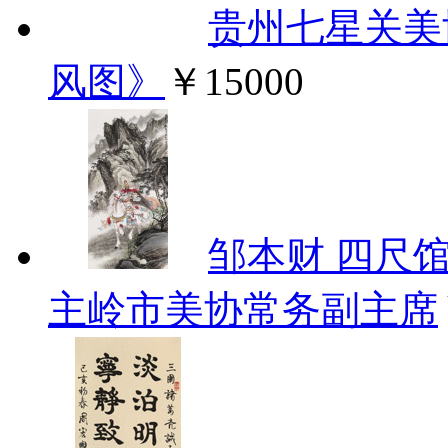
贵州七星关美
风图》
￥15000
邹本财 四尺
主岭市美协常务副主席