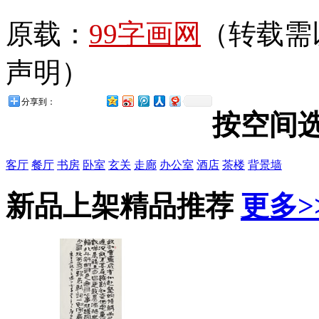
原载：
99字画网
（转载需
声明）
分享到：
按空间
客厅
餐厅
书房
卧室
玄关
走廊
办公室
酒店
茶楼
背景墙
新品上架
精品推荐
更多>