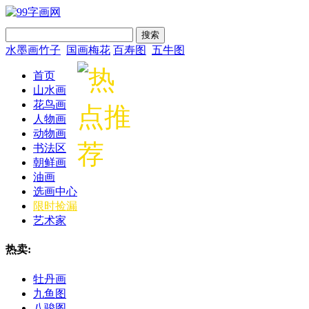
搜索
水墨画竹子
国画梅花
百寿图
五牛图
首页
山水画
花鸟画
人物画
动物画
书法区
朝鲜画
油画
选画中心
限时捡漏
艺术家
热卖:
牡丹画
九鱼图
八骏图