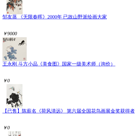
邹友蒸 《无限春晖》2000年 已故山野派绘画大家
￥9000
王永刚 斗方小品《美食图》国家一级美术师（询价）
￥0
【已售】陈薪名《荷风清远》 第六届全国花鸟画展金奖获得者
￥0