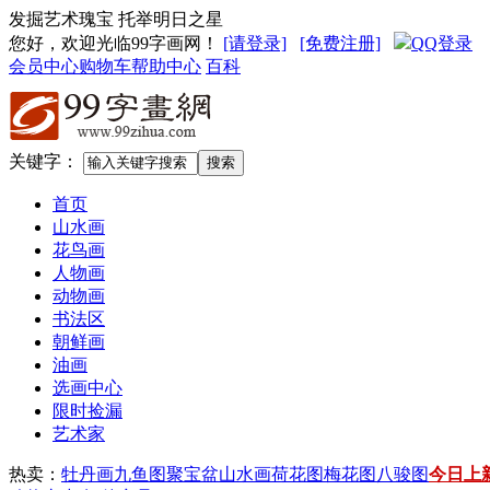
发掘艺术瑰宝 托举明日之星
您好，欢迎光临99字画网
！
[请登录]
[免费注册]
QQ登录
会员中心
购物车
帮助中心
百科
关键字：
首页
山水画
花鸟画
人物画
动物画
书法区
朝鲜画
油画
选画中心
限时捡漏
艺术家
热卖：
牡丹画
九鱼图
聚宝盆山水画
荷花图
梅花图
八骏图
今日上