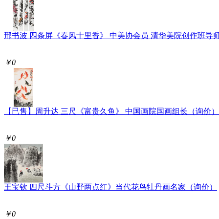
邢书波 四条屏《春风十里香》 中美协会员 清华美院创作班导
￥0
【已售】周升达 三尺《富贵久鱼》 中国画院国画组长（询价）
￥0
王宝钦 四尺斗方《山野两点红》当代花鸟牡丹画名家（询价）
￥0