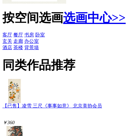
按空间选画
选画中心>>
客厅
餐厅
书房
卧室
玄关
走廊
办公室
酒店
茶楼
背景墙
同类作品推荐
【已售】凌雪 三尺《事事如意》 北京美协会员
￥360