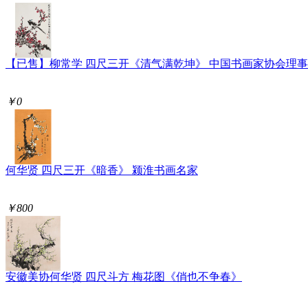
【已售】柳常学 四尺三开《清气满乾坤》 中国书画家协会理事
￥0
何华贤 四尺三开《暗香》 颍淮书画名家
￥800
安徽美协何华贤 四尺斗方 梅花图《俏也不争春》