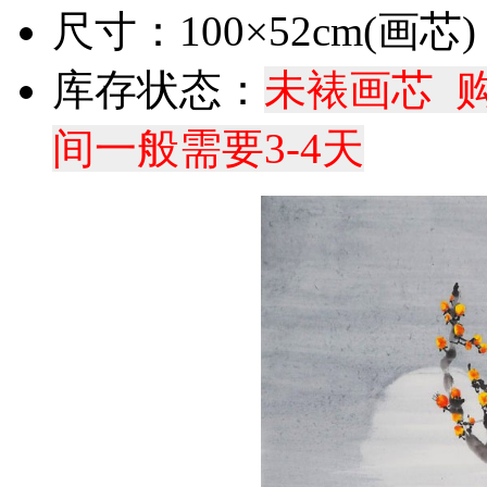
尺寸：100×52cm(画芯)
库存状态：
未裱画芯 
间一般需要3-4天