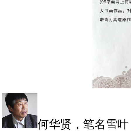
何华贤，笔名雪叶，