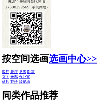
按空间选画
选画中心>>
客厅
餐厅
书房
卧室
玄关
走廊
办公室
酒店
茶楼
背景墙
同类作品推荐