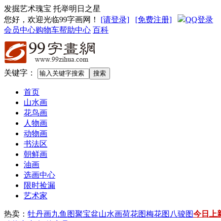
发掘艺术瑰宝 托举明日之星
您好，欢迎光临99字画网
！
[请登录]
[免费注册]
QQ登录
会员中心
购物车
帮助中心
百科
关键字：
首页
山水画
花鸟画
人物画
动物画
书法区
朝鲜画
油画
选画中心
限时捡漏
艺术家
热卖：
牡丹画
九鱼图
聚宝盆山水画
荷花图
梅花图
八骏图
今日上