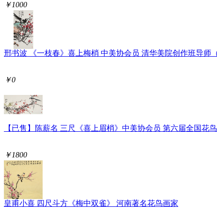
￥1000
邢书波 《一枝春》喜上梅梢 中美协会员 清华美院创作班导师
￥0
【已售】陈薪名 三尺《喜上眉梢》中美协会员 第六届全国花
￥1800
皇甫小喜 四尺斗方《梅中双雀》 河南著名花鸟画家