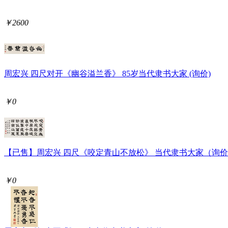
￥2600
周宏兴 四尺对开《幽谷溢兰香》 85岁当代隶书大家 (询价)
￥0
【已售】周宏兴 四尺《咬定青山不放松》 当代隶书大家（询
￥0