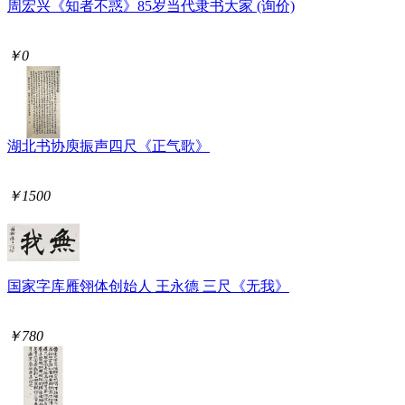
周宏兴《知者不惑》85岁当代隶书大家 (询价)
￥0
湖北书协庾振声四尺《正气歌》
￥1500
国家字库雁翎体创始人 王永德 三尺《无我》
￥780