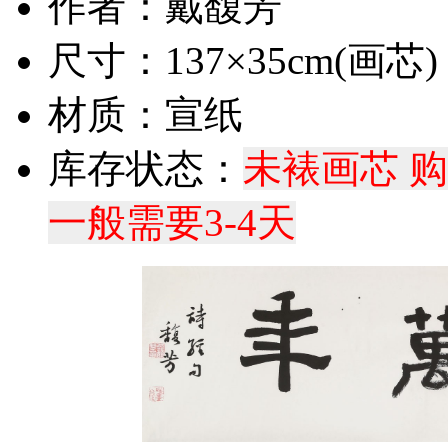
作者：戴馥芳
尺寸：137×35cm(画芯)
材质：宣纸
库存状态：
未裱画芯 
一般需要3-4天