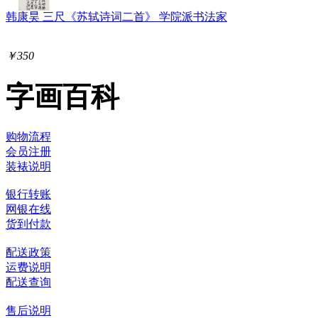
韩康昊 三尺《苏轼诗词二首》 学院派书法家
￥350
字画百科
购物流程
会员注册
装裱说明
银行转账
网银在线
货到付款
配送政策
运费说明
配送查询
售后说明