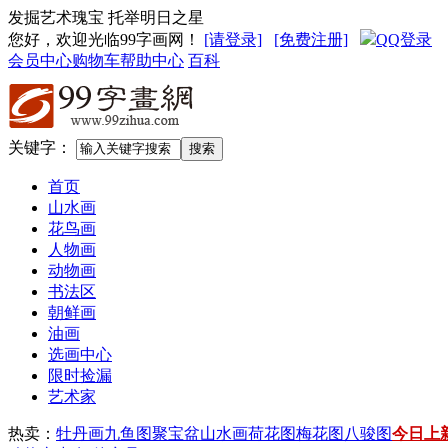
发掘艺术瑰宝 托举明日之星
您好，欢迎光临99字画网
！
[请登录]
[免费注册]
QQ登录
会员中心
购物车
帮助中心
百科
关键字：
首页
山水画
花鸟画
人物画
动物画
书法区
朝鲜画
油画
选画中心
限时捡漏
艺术家
热卖：
牡丹画
九鱼图
聚宝盆山水画
荷花图
梅花图
八骏图
今日上