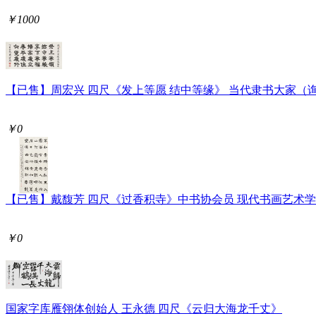
￥1000
【已售】周宏兴 四尺《发上等愿 结中等缘》 当代隶书大家（
￥0
【已售】戴馥芳 四尺《过香积寺》中书协会员 现代书画艺术
￥0
国家字库雁翎体创始人 王永德 四尺《云归大海龙千丈》