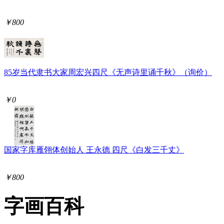
￥800
85岁当代隶书大家周宏兴四尺《无声诗里诵千秋》（询价）
￥0
国家字库雁翎体创始人 王永德 四尺《白发三千丈》
￥800
字画百科