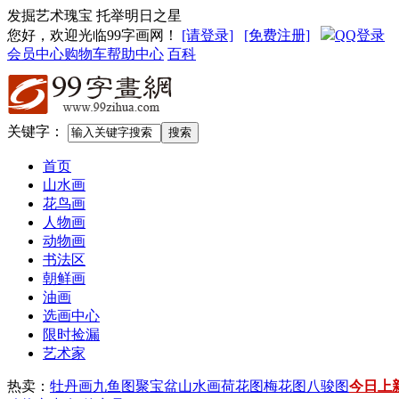
发掘艺术瑰宝 托举明日之星
您好，欢迎光临99字画网
！
[请登录]
[免费注册]
QQ登录
会员中心
购物车
帮助中心
百科
关键字：
首页
山水画
花鸟画
人物画
动物画
书法区
朝鲜画
油画
选画中心
限时捡漏
艺术家
热卖：
牡丹画
九鱼图
聚宝盆山水画
荷花图
梅花图
八骏图
今日上