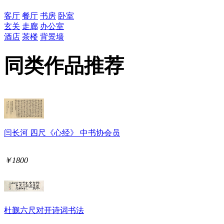
客厅
餐厅
书房
卧室
玄关
走廊
办公室
酒店
茶楼
背景墙
同类作品推荐
闫长河 四尺《心经》 中书协会员
￥1800
杜觐六尺对开诗词书法