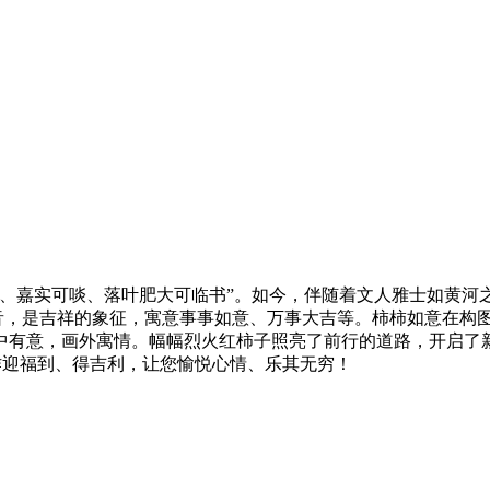
玩、嘉实可啖、落叶肥大可临书”。如今，伴随着文人雅士如黄河
谐音，是吉祥的象征，寓意事事如意、万事大吉等。柿柿如意在构
中有意，画外寓情。幅幅烈火红柿子照亮了前行的道路，开启了
画作迎福到、得吉利，让您愉悦心情、乐其无穷！