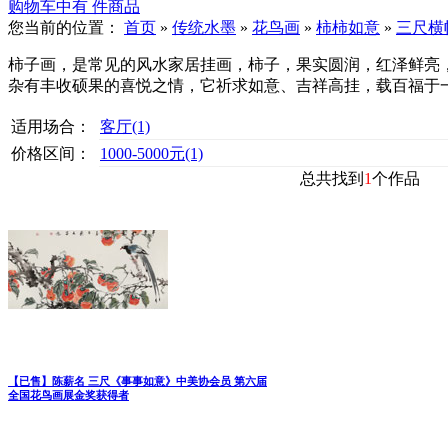
购物车中有
件商品
您当前的位置：
首页
»
传统水墨
»
花鸟画
»
柿柿如意
»
三尺横
柿子画，是常见的风水家居挂画，柿子，果实圆润，红泽鲜亮
杂有丰收硕果的喜悦之情，它祈求如意、吉祥高挂，载百福于
适用场合：
客厅
(1)
价格区间：
1000-5000元
(1)
总共找到
1
个作品
【已售】陈薪名 三尺《事事如意》中美协会员 第六届
全国花鸟画展金奖获得者