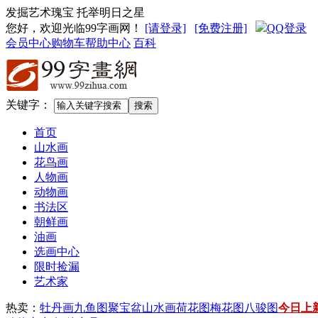
发掘艺术瑰宝 托举明日之星
您好，欢迎光临99字画网
！
[请登录]
[免费注册]
QQ登录
会员中心
购物车
帮助中心
百科
关键字：
首页
山水画
花鸟画
人物画
动物画
书法区
朝鲜画
油画
选画中心
限时捡漏
艺术家
热卖：
牡丹画
九鱼图
聚宝盆山水画
荷花图
梅花图
八骏图
今日上