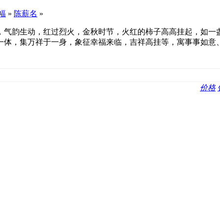
幅
»
陈薪名
»
，气韵生动，红过烈火，金秋时节，火红的柿子高高挂起，如一
一体，集万祥于一身，象征幸福来临，吉祥高挂等，寓事事如意
价格