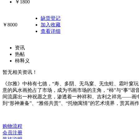
￥1800
缺货登记
￥8000
加入收藏
查看详细
资讯
热帖
柿释义
暂无相关资讯！
《尔雅》中柿有七德，“寿、多阴、无鸟窠、无虫蛀、霜叶窠
意的风水画抢占了市场，成为书画市场的主角，“柿”与“事”
间流露出一种祝愿之意，渗透着一种祥和、吉利之祥兆——画
到“形神兼备”、“雅俗共赏”、“托物寓情”的艺术境界，赏其
购物流程
会员注册