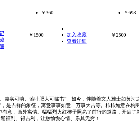
￥360
￥698
记
加入收藏
￥1500
￥2500
藏
查看详细
细
玩、嘉实可啖、落叶肥大可临书”。如今，伴随着文人雅士如黄河
谐音，是吉祥的象征，寓意事事如意、万事大吉等。柿柿如意在构
中有意，画外寓情。幅幅烈火红柿子照亮了前行的道路，开启了
画作迎福到、得吉利，让您愉悦心情、乐其无穷！