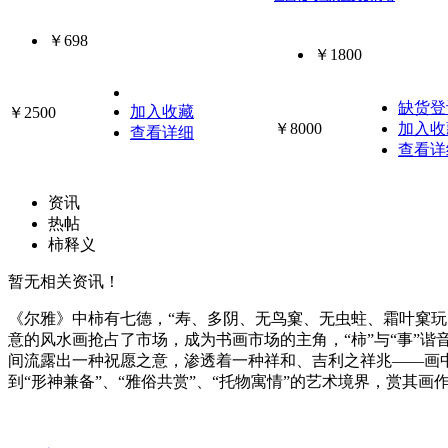
￥698
￥1800
缺货登
加入收藏
￥2500
￥8000
加入收
查看详细
查看详
资讯
热帖
柿释义
暂无相关资讯！
《尔雅》中柿有七德，“寿、多阴、无鸟窠、无虫蛀、霜叶窠
意的风水画抢占了市场，成为书画市场的主角，“柿”与“事”
间流露出一种祝愿之意，渗透着一种祥和、吉利之祥兆——画
到“形神兼备”、“雅俗共赏”、“托物寓情”的艺术境界，赏其