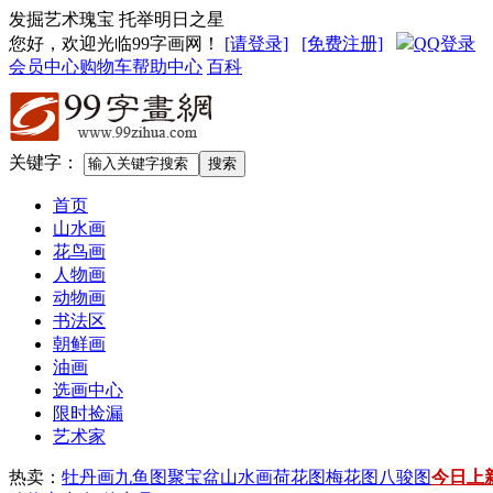
发掘艺术瑰宝 托举明日之星
您好，欢迎光临99字画网
！
[请登录]
[免费注册]
QQ登录
会员中心
购物车
帮助中心
百科
关键字：
首页
山水画
花鸟画
人物画
动物画
书法区
朝鲜画
油画
选画中心
限时捡漏
艺术家
热卖：
牡丹画
九鱼图
聚宝盆山水画
荷花图
梅花图
八骏图
今日上