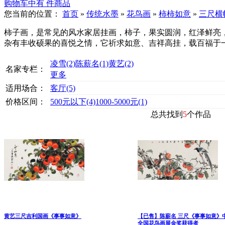
购物车中有
件商品
您当前的位置：
首页
»
传统水墨
»
花鸟画
»
柿柿如意
»
三尺横
柿子画，是常见的风水家居挂画，柿子，果实圆润，红泽鲜亮
杂有丰收硕果的喜悦之情，它祈求如意、吉祥高挂，载百福于
凌雪
(2)
陈薪名
(1)
黄艺
(2)
名家专栏：
更多
适用场合：
客厅
(5)
价格区间：
500元以下
(4)
1000-5000元
(1)
总共找到
5
个作品
黄艺三尺吉利国画《事事如意》
【已售】陈薪名 三尺《事事如意》
全国花鸟画展金奖获得者