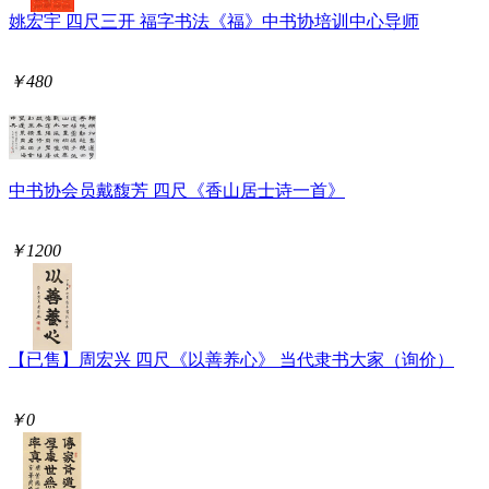
姚宏宇 四尺三开 福字书法《福》中书协培训中心导师
￥480
中书协会员戴馥芳 四尺《香山居士诗一首》
￥1200
【已售】周宏兴 四尺《以善养心》 当代隶书大家（询价）
￥0