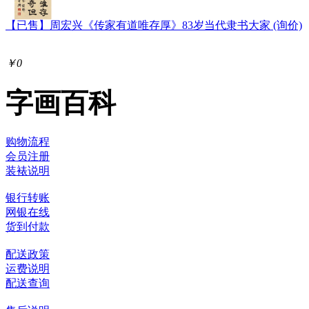
【已售】周宏兴《传家有道唯存厚》83岁当代隶书大家 (询价)
￥0
字画百科
购物流程
会员注册
装裱说明
银行转账
网银在线
货到付款
配送政策
运费说明
配送查询