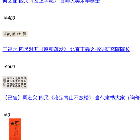
何文亚 四尺《发上等愿》 首师大美术学硕士
￥480
王福之 四尺对开《厚积薄发》 北京王羲之书法研究院院长
￥600
【已售】周宏兴 四尺《咬定青山不放松》 当代隶书大家（询
￥0