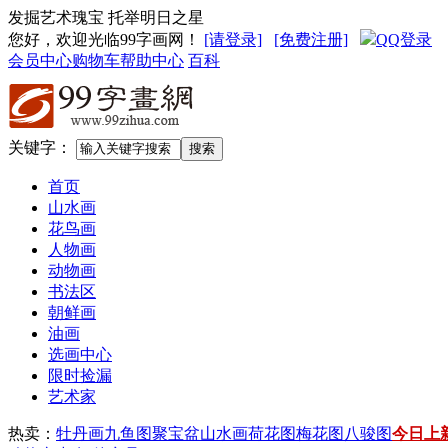
发掘艺术瑰宝 托举明日之星
您好，欢迎光临99字画网
！
[请登录]
[免费注册]
QQ登录
会员中心
购物车
帮助中心
百科
关键字：
首页
山水画
花鸟画
人物画
动物画
书法区
朝鲜画
油画
选画中心
限时捡漏
艺术家
热卖：
牡丹画
九鱼图
聚宝盆山水画
荷花图
梅花图
八骏图
今日上