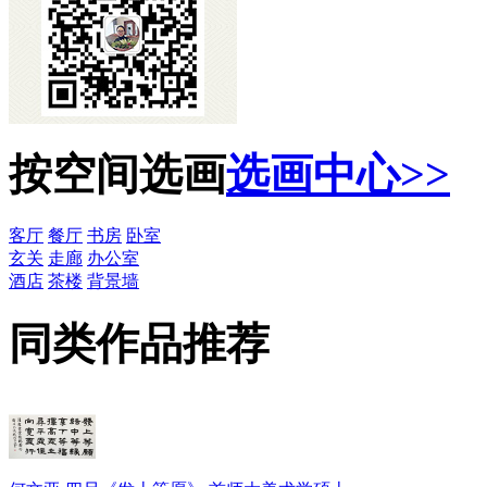
按空间选画
选画中心>>
客厅
餐厅
书房
卧室
玄关
走廊
办公室
酒店
茶楼
背景墙
同类作品推荐