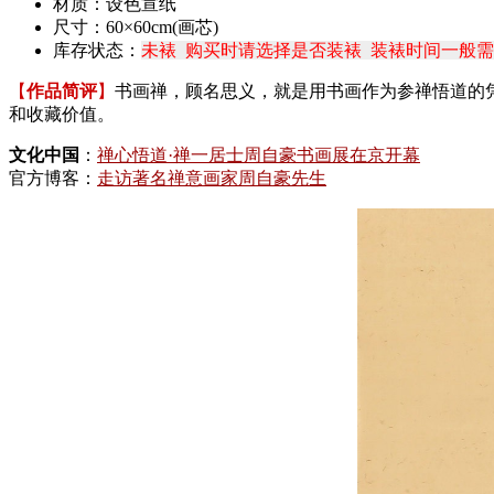
材质：设色宣纸
尺寸：60×60cm(画芯)
库存状态：
未裱 购买时请选择是否装裱 装裱时间一般需要
【
作品简评
】
书画禅，顾名思义，就是用书画作为参禅悟道的
和收藏价值。
文化中国
：
禅心悟道·禅一居士周自豪书画展在京开幕
官方博客：
走访著名禅意画家周自豪先生