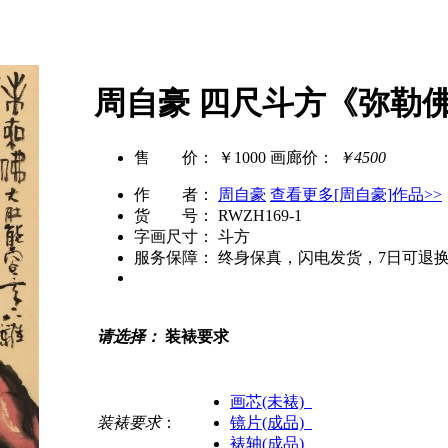
周自豪 四尺斗方《弥勒
售 价：
￥1000
画廊价：
￥4500
作 者：
周自豪
查看更多[周自豪]作品>>
货 号：
RWZH169-1
字画尺寸：
斗方
服务保障：
终身保真，闪电发货，7日可退
请选择：
装裱要求
画芯(未裱)
装裱要求
：
镜片(成品)
裱轴(成品)