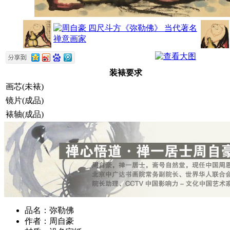
装裱要求
画芯(未裱)
镜片(成品)
裱轴(成品)
品名：弥勒佛
作者：周自豪