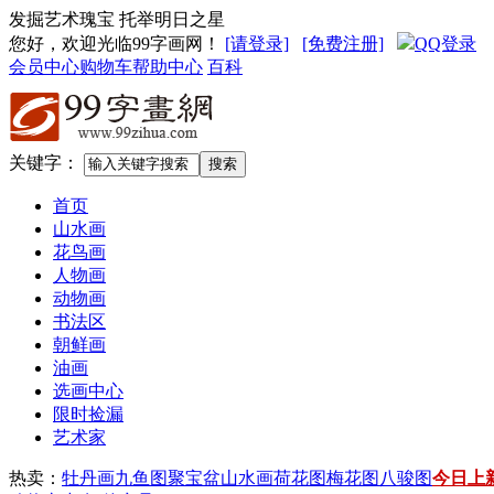
发掘艺术瑰宝 托举明日之星
您好，欢迎光临99字画网
！
[请登录]
[免费注册]
QQ登录
会员中心
购物车
帮助中心
百科
关键字：
首页
山水画
花鸟画
人物画
动物画
书法区
朝鲜画
油画
选画中心
限时捡漏
艺术家
热卖：
牡丹画
九鱼图
聚宝盆山水画
荷花图
梅花图
八骏图
今日上