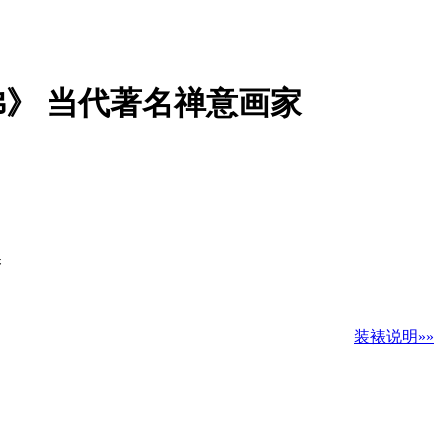
佛》 当代著名禅意画家
换
装裱说明»»