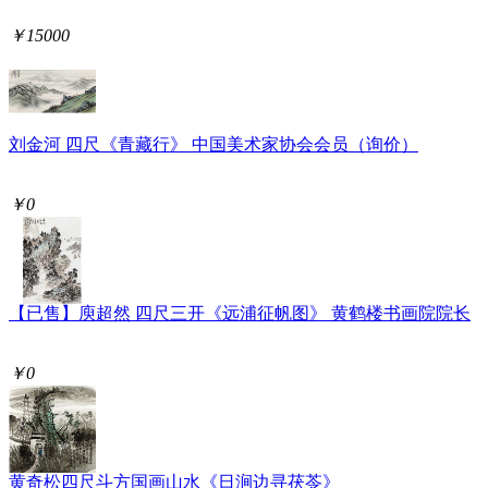
￥15000
刘金河 四尺《青藏行》 中国美术家协会会员（询价）
￥0
【已售】庾超然 四尺三开《远浦征帆图》 黄鹤楼书画院院长
￥0
黄奇松四尺斗方国画山水《日涧边寻茯苓》