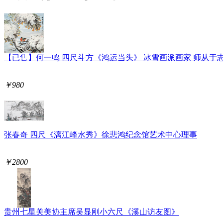
【已售】何一鸣 四尺斗方《鸿运当头》 冰雪画派画家 师从于
￥980
张春奇 四尺《漓江峰水秀》徐悲鸿纪念馆艺术中心理事
￥2800
贵州七星关美协主席吴显刚小六尺《溪山访友图》