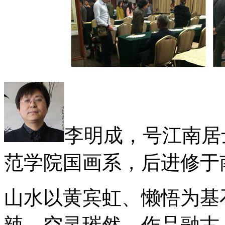
李明成，号江南居
范学院国画系，后进修于
山水以黄宾虹、懒悟为基
辣，空灵璀然。作品融古