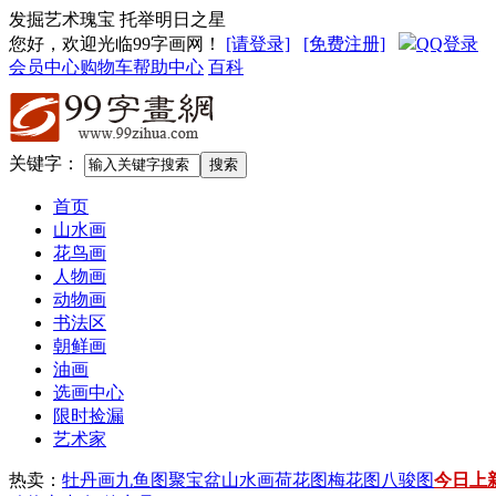
发掘艺术瑰宝 托举明日之星
您好，欢迎光临99字画网
！
[请登录]
[免费注册]
QQ登录
会员中心
购物车
帮助中心
百科
关键字：
首页
山水画
花鸟画
人物画
动物画
书法区
朝鲜画
油画
选画中心
限时捡漏
艺术家
热卖：
牡丹画
九鱼图
聚宝盆山水画
荷花图
梅花图
八骏图
今日上