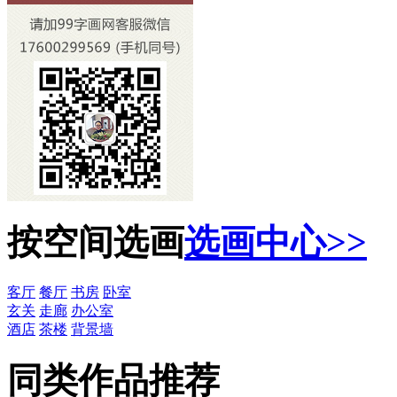
按空间选画
选画中心>>
客厅
餐厅
书房
卧室
玄关
走廊
办公室
酒店
茶楼
背景墙
同类作品推荐