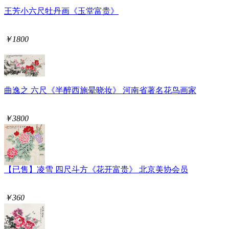
王芳小六尺牡丹画《玉堂富贵》
￥1800
曲逸之 六尺《半醉西施晕晓妆》 河南省著名花鸟画家
￥3800
【已售】凌雪 四尺斗方《花开富贵》 北京美协会员
￥360