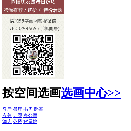
按空间选画
选画中心>>
客厅
餐厅
书房
卧室
玄关
走廊
办公室
酒店
茶楼
背景墙