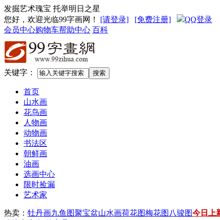
发掘艺术瑰宝 托举明日之星
您好，欢迎光临99字画网
！
[请登录]
[免费注册]
QQ登录
会员中心
购物车
帮助中心
百科
关键字：
首页
山水画
花鸟画
人物画
动物画
书法区
朝鲜画
油画
选画中心
限时捡漏
艺术家
热卖：
牡丹画
九鱼图
聚宝盆山水画
荷花图
梅花图
八骏图
今日上