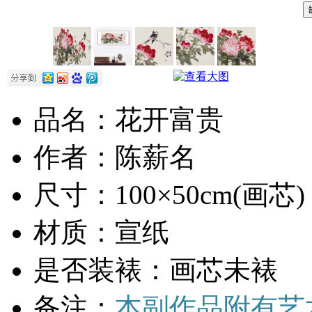
品名：花开富贵
作者：陈薪名
尺寸：100×50cm(画芯)
材质：宣纸
是否装裱：画芯未裱
备注：
本副作品附有艺