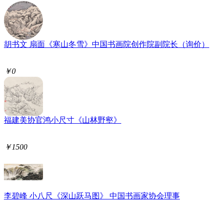
胡书文 扇面《寒山冬雪》中国书画院创作院副院长（询价）
￥0
福建美协官鸿小尺寸《山林野壑》
￥1500
李碧峰 小八尺《深山跃马图》 中国书画家协会理事