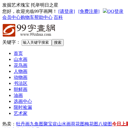
发掘艺术瑰宝 托举明日之星
您好，欢迎光临99字画网
！
[请登录]
[免费注册]
QQ登录
会员中心
购物车
帮助中心
百科
关键字：
首页
山水画
花鸟画
人物画
动物画
书法区
朝鲜画
油画
选画中心
限时捡漏
艺术家
热卖：
牡丹画
九鱼图
聚宝盆山水画
荷花图
梅花图
八骏图
今日上