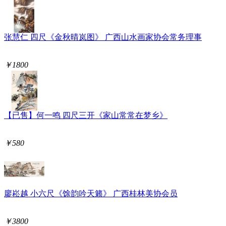
张慧仁 四尺《金秋晴岚图》 广西山水画家协会常务理事
￥1800
【已售】何一鸣 四尺三开《家山常常在梦乡》
￥580
廖崧越 小六尺《馀韵吟天籁》 广西桂林美协会员
￥3800