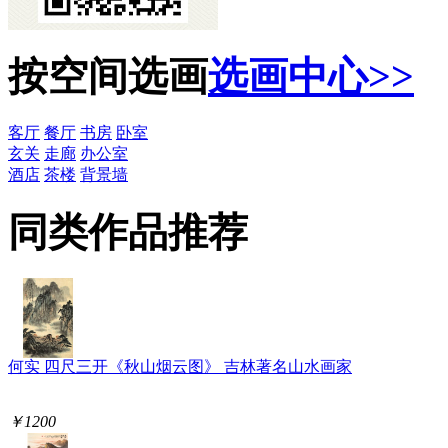
按空间选画
选画中心>>
客厅
餐厅
书房
卧室
玄关
走廊
办公室
酒店
茶楼
背景墙
同类作品推荐
何实 四尺三开《秋山烟云图》 吉林著名山水画家
￥1200