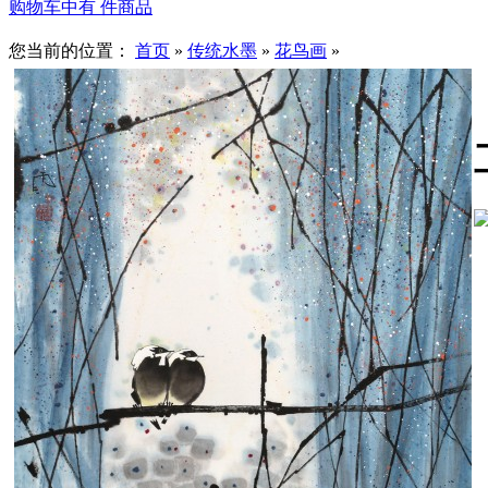
购物车中有
件商品
您当前的位置：
首页
»
传统水墨
»
花鸟画
»