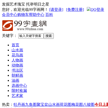
发掘艺术瑰宝 托举明日之星
您好，欢迎光临99字画网
！
[请登录]
[免费注册]
QQ登录
会员中心
购物车
帮助中心
百科
关键字：
首页
山水画
花鸟画
人物画
动物画
书法区
朝鲜画
油画
选画中心
限时捡漏
艺术家
热卖：
牡丹画
九鱼图
聚宝盆山水画
荷花图
梅花图
八骏图
今日上