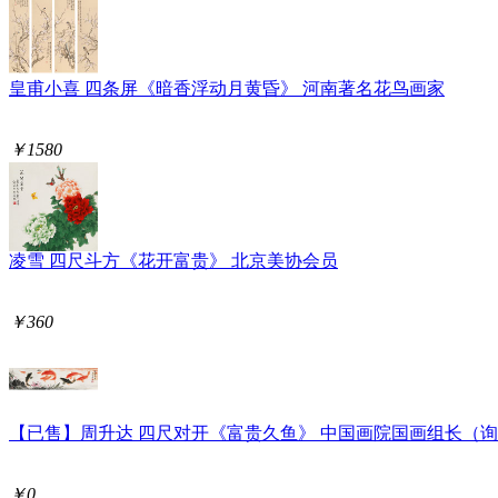
皇甫小喜 四条屏《暗香浮动月黄昏》 河南著名花鸟画家
￥1580
凌雪 四尺斗方《花开富贵》 北京美协会员
￥360
【已售】周升达 四尺对开《富贵久鱼》 中国画院国画组长（
￥0