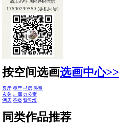
按空间选画
选画中心>>
客厅
餐厅
书房
卧室
玄关
走廊
办公室
酒店
茶楼
背景墙
同类作品推荐