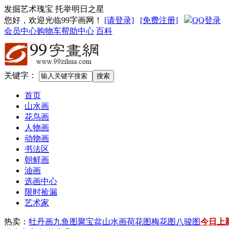
发掘艺术瑰宝 托举明日之星
您好，欢迎光临99字画网
！
[请登录]
[免费注册]
QQ登录
会员中心
购物车
帮助中心
百科
关键字：
首页
山水画
花鸟画
人物画
动物画
书法区
朝鲜画
油画
选画中心
限时捡漏
艺术家
热卖：
牡丹画
九鱼图
聚宝盆山水画
荷花图
梅花图
八骏图
今日上