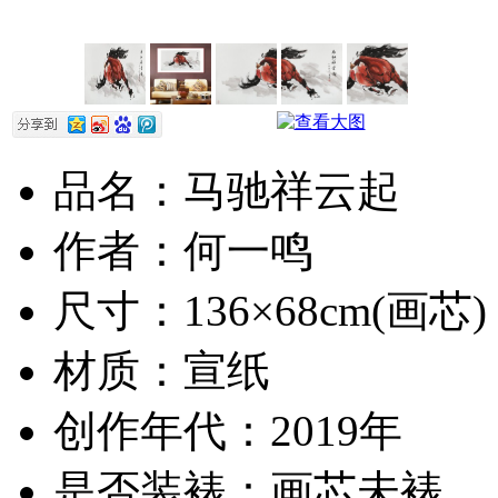
品名：马驰祥云起
作者：何一鸣
尺寸：136×68cm(画芯)
材质：宣纸
创作年代：2019年
是否装裱：画芯未裱