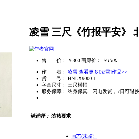
凌雪 三尺《竹报平安》 
售 价：
￥360
画廊价：
￥1500
作 者：
凌雪
查看更多[凌雪]作品>>
货 号：
HNLX9000-1
字画尺寸：
三尺横幅
服务保障：
终身保真，闪电发货，7日可退
请选择：
装裱要求
画芯(未裱)