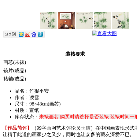
装裱要求
画芯(未裱)
镜片(成品)
裱轴(成品)
品名：竹报平安
作者：凌雪
尺寸：98×48cm(画芯)
材质：宣纸
库存状态：
未裱画芯 购买时请选择是否装裱 装裱时间一般
【
作品简评
】
（99字画网艺术评论员玉洁）在中国画表现形
让精于此道的画家少之又少，同时也让众多的藏友深爱不已。