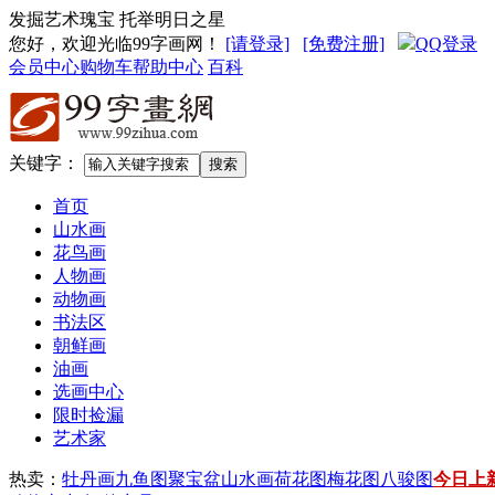
发掘艺术瑰宝 托举明日之星
您好，欢迎光临99字画网
！
[请登录]
[免费注册]
QQ登录
会员中心
购物车
帮助中心
百科
关键字：
首页
山水画
花鸟画
人物画
动物画
书法区
朝鲜画
油画
选画中心
限时捡漏
艺术家
热卖：
牡丹画
九鱼图
聚宝盆山水画
荷花图
梅花图
八骏图
今日上