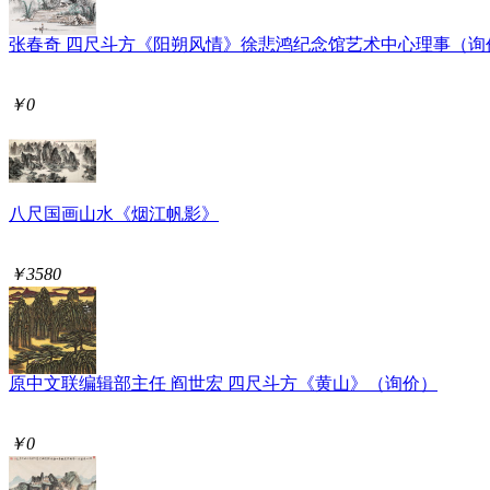
张春奇 四尺斗方《阳朔风情》徐悲鸿纪念馆艺术中心理事（询
￥0
八尺国画山水《烟江帆影》
￥3580
原中文联编辑部主任 阎世宏 四尺斗方《黄山》（询价）
￥0