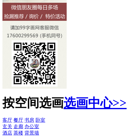
按空间选画
选画中心>>
客厅
餐厅
书房
卧室
玄关
走廊
办公室
酒店
茶楼
背景墙