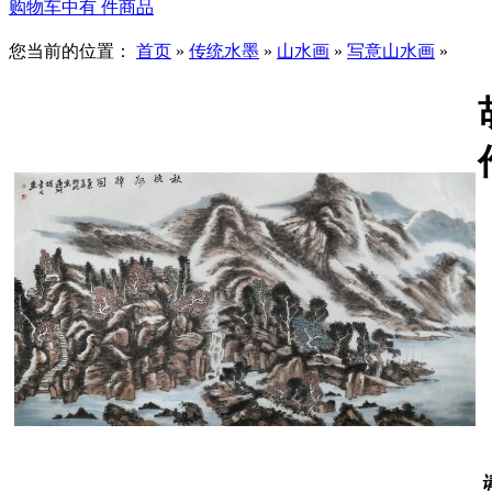
购物车中有
件商品
您当前的位置：
首页
»
传统水墨
»
山水画
»
写意山水画
»