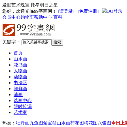
发掘艺术瑰宝 托举明日之星
您好，欢迎光临99字画网
！
[请登录]
[免费注册]
QQ登录
会员中心
购物车
帮助中心
百科
关键字：
首页
山水画
花鸟画
人物画
动物画
书法区
朝鲜画
油画
选画中心
限时捡漏
艺术家
热卖：
牡丹画
九鱼图
聚宝盆山水画
荷花图
梅花图
八骏图
今日上