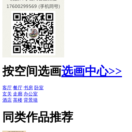
按空间选画
选画中心>>
客厅
餐厅
书房
卧室
玄关
走廊
办公室
酒店
茶楼
背景墙
同类作品推荐