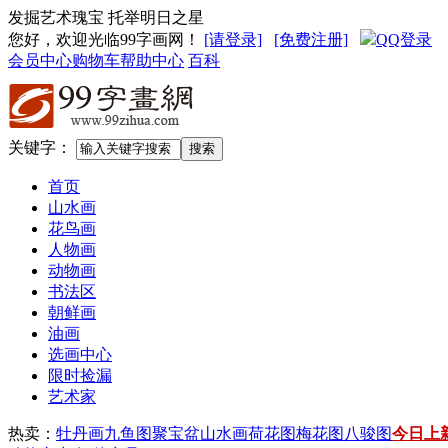
发掘艺术瑰宝 托举明日之星
您好，欢迎光临99字画网
！
[请登录]
[免费注册]
QQ登录
会员中心
购物车
帮助中心
百科
关键字：
首页
山水画
花鸟画
人物画
动物画
书法区
朝鲜画
油画
选画中心
限时捡漏
艺术家
热卖：
牡丹画
九鱼图
聚宝盆山水画
荷花图
梅花图
八骏图
今日上