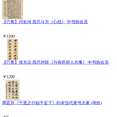
【已售】闫长河 四尺斗方《心经》 中书协会员
￥1500
【已售】张允汉 四尺对联《与有肝胆人共事》 中书协会员
￥1200
周宏兴《千里之行始于足下》85岁当代隶书大家 (询价)