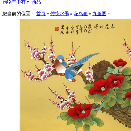
购物车中有
件商品
您当前的位置：
首页
»
传统水墨
»
花鸟画
»
九鱼图
»