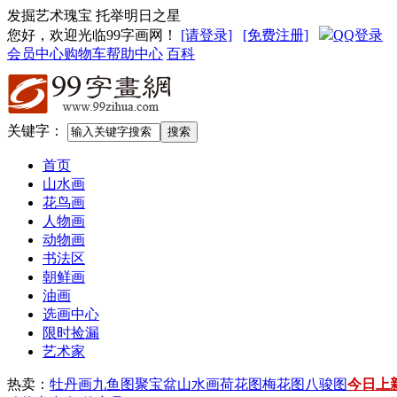
发掘艺术瑰宝 托举明日之星
您好，欢迎光临99字画网
！
[请登录]
[免费注册]
QQ登录
会员中心
购物车
帮助中心
百科
关键字：
首页
山水画
花鸟画
人物画
动物画
书法区
朝鲜画
油画
选画中心
限时捡漏
艺术家
热卖：
牡丹画
九鱼图
聚宝盆山水画
荷花图
梅花图
八骏图
今日上