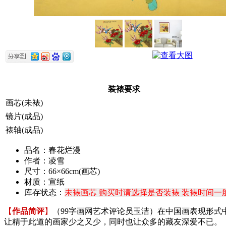
装裱要求
画芯(未裱)
镜片(成品)
裱轴(成品)
品名：春花烂漫
作者：凌雪
尺寸：66×66cm(画芯)
材质：宣纸
库存状态：
未裱画芯 购买时请选择是否装裱 装裱时间一般
【
作品简评
】
（99字画网艺术评论员玉洁）在中国画表现形
让精于此道的画家少之又少，同时也让众多的藏友深爱不已。