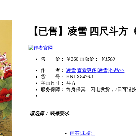
【已售】凌雪 四尺斗方
售 价：
￥360
画廊价：
￥1500
作 者：
凌雪
查看更多[凌雪]作品>>
货 号：
HNLX8476-1
字画尺寸：
斗方
服务保障：
终身保真，闪电发货，7日可退
请选择：
装裱要求
画芯(未裱)