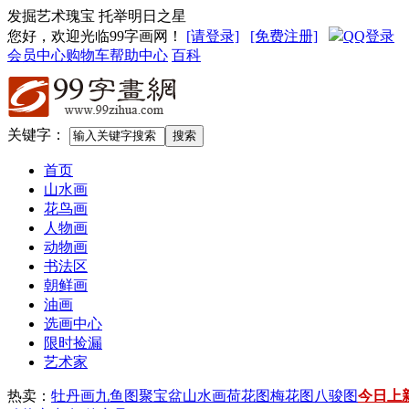
发掘艺术瑰宝 托举明日之星
您好，欢迎光临99字画网
！
[请登录]
[免费注册]
QQ登录
会员中心
购物车
帮助中心
百科
关键字：
首页
山水画
花鸟画
人物画
动物画
书法区
朝鲜画
油画
选画中心
限时捡漏
艺术家
热卖：
牡丹画
九鱼图
聚宝盆山水画
荷花图
梅花图
八骏图
今日上