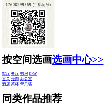
按空间选画
选画中心>>
客厅
餐厅
书房
卧室
玄关
走廊
办公室
酒店
茶楼
背景墙
同类作品推荐