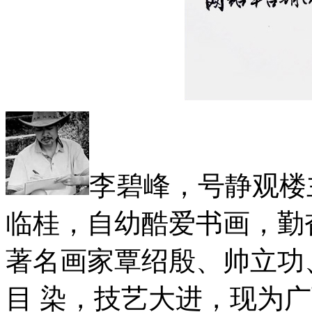
李碧峰，号静观楼
临桂，自幼酷爱书画，勤
著名画家覃绍殷、帅立功
目 染，技艺大进，现为