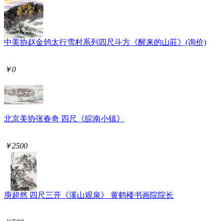
中美协赵金鸰太行雪村系列四尺斗方《醒来的山莊》(询价)
￥0
北京美协张春奇 四尺《皖南小镇》
￥2500
庾超然 四尺三开《溪山观泉》 黄鹤楼书画院院长