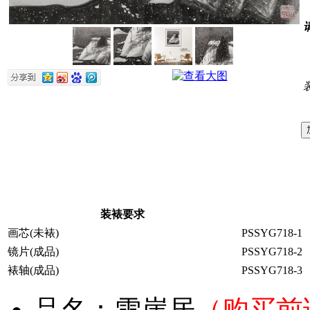
装裱要求
画芯(未裱)
PSSYG718-1
镜片(成品)
PSSYG718-2
裱轴(成品)
PSSYG718-3
品名：
雪崖居
（购买前