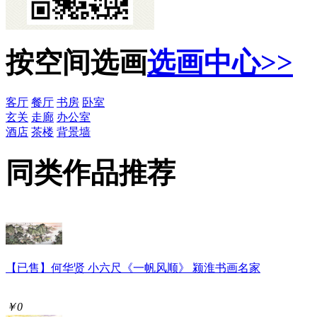
按空间选画
选画中心>>
客厅
餐厅
书房
卧室
玄关
走廊
办公室
酒店
茶楼
背景墙
同类作品推荐
【已售】何华贤 小六尺《一帆风顺》 颍淮书画名家
￥0