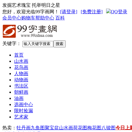
发掘艺术瑰宝 托举明日之星
您好，欢迎光临99字画网
！
[请登录]
[免费注册]
QQ登录
会员中心
购物车
帮助中心
百科
关键字：
首页
山水画
花鸟画
人物画
动物画
书法区
朝鲜画
油画
选画中心
限时捡漏
艺术家
热卖：
牡丹画
九鱼图
聚宝盆山水画
荷花图
梅花图
八骏图
今日上