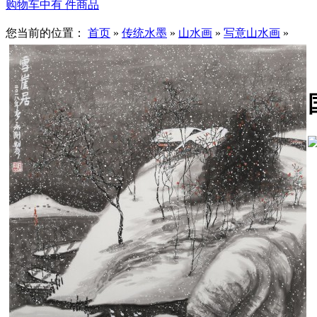
购物车中有
件商品
您当前的位置：
首页
»
传统水墨
»
山水画
»
写意山水画
»