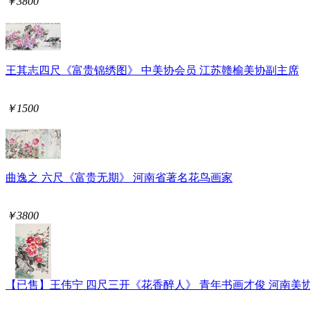
￥3800
王其志四尺《富贵锦绣图》 中美协会员 江苏赣榆美协副主席
￥1500
曲逸之 六尺《富贵无期》 河南省著名花鸟画家
￥3800
【已售】王伟宁 四尺三开《花香醉人》 青年书画才俊 河南美