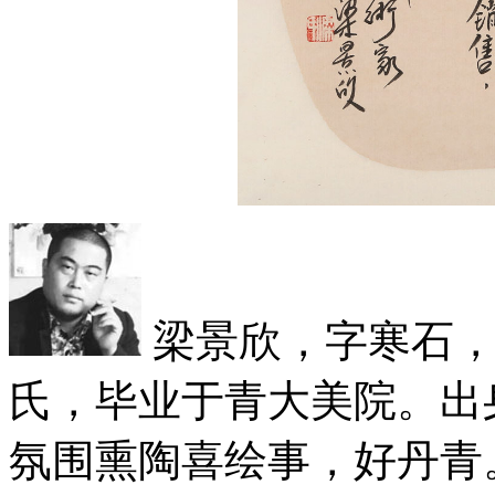
梁景欣，字寒石，
氏，毕业于青大美院。出
氛围熏陶喜绘事，好丹青