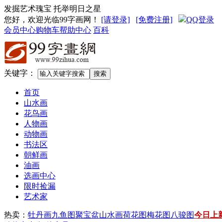
发掘艺术瑰宝 托举明日之星
您好，欢迎光临99字画网
！
[请登录]
[免费注册]
QQ登录
会员中心
购物车
帮助中心
百科
关键字：
首页
山水画
花鸟画
人物画
动物画
书法区
朝鲜画
油画
选画中心
限时捡漏
艺术家
热卖：
牡丹画
九鱼图
聚宝盆山水画
荷花图
梅花图
八骏图
今日上