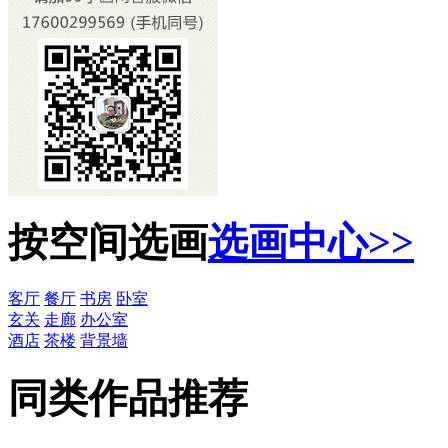
按空间选画
选画中心>>
客厅
餐厅
书房
卧室
玄关
走廊
办公室
酒店
茶楼
背景墙
同类作品推荐