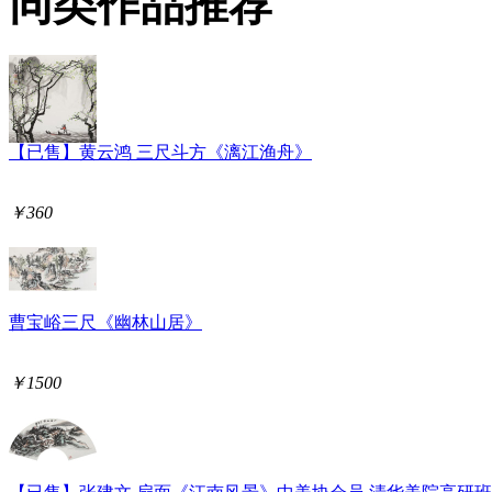
同类作品推荐
【已售】黄云鸿 三尺斗方《漓江渔舟》
￥360
曹宝峪三尺《幽林山居》
￥1500