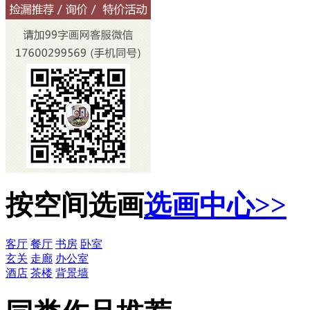
按空间选画
选画中心>>
客厅
餐厅
书房
卧室
玄关
走廊
办公室
酒店
茶楼
背景墙