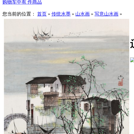
购物车中有
件商品
您当前的位置：
首页
»
传统水墨
»
山水画
»
写意山水画
»