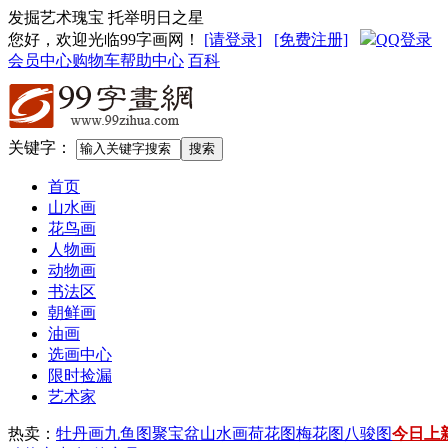
发掘艺术瑰宝 托举明日之星
您好，欢迎光临99字画网
！
[请登录]
[免费注册]
QQ登录
会员中心
购物车
帮助中心
百科
关键字：
首页
山水画
花鸟画
人物画
动物画
书法区
朝鲜画
油画
选画中心
限时捡漏
艺术家
热卖：
牡丹画
九鱼图
聚宝盆山水画
荷花图
梅花图
八骏图
今日上