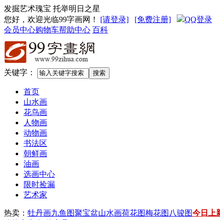
发掘艺术瑰宝 托举明日之星
您好，欢迎光临99字画网
！
[请登录]
[免费注册]
QQ登录
会员中心
购物车
帮助中心
百科
关键字：
首页
山水画
花鸟画
人物画
动物画
书法区
朝鲜画
油画
选画中心
限时捡漏
艺术家
热卖：
牡丹画
九鱼图
聚宝盆山水画
荷花图
梅花图
八骏图
今日上