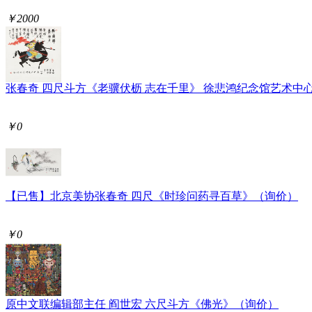
￥2000
张春奇 四尺斗方《老骥伏枥 志在千里》 徐悲鸿纪念馆艺术中
￥0
【已售】北京美协张春奇 四尺《时珍问药寻百草》（询价）
￥0
原中文联编辑部主任 阎世宏 六尺斗方《佛光》（询价）