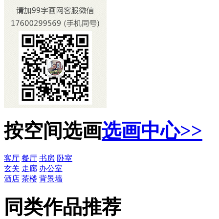
按空间选画
选画中心>>
客厅
餐厅
书房
卧室
玄关
走廊
办公室
酒店
茶楼
背景墙
同类作品推荐