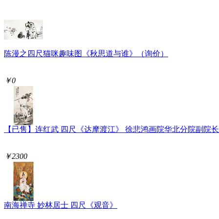
陈漫之四尺猫咪趣味图《秋思道与谁》（询价）
￥0
【已售】连红武 四尺《达摩渡江》 徐悲鸿画院华北分院副院长
￥2300
南海禅寺 妙林居士 四尺《观音》