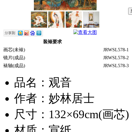
装裱要求
画芯(未裱)
JRWSL578-1
镜片(成品)
JRWSL578-2
裱轴(成品)
JRWSL578-3
品名：观音
作者：妙林居士
尺寸：132×69cm(画芯)
材质：宣纸