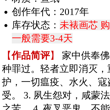
创作年代：2017年
库存状态：
未裱画芯 
一般需要3-4天
【
作品简评
】
家中供奉佛
种罪过。轻者立即消灭，重
护，一切瘟疫、水火、寇
受。 3. 夙生怨对，咸
之苦。 4. 夜叉恶鬼，