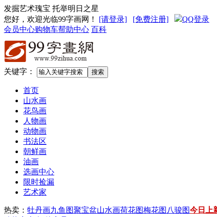
发掘艺术瑰宝 托举明日之星
您好，欢迎光临99字画网
！
[请登录]
[免费注册]
QQ登录
会员中心
购物车
帮助中心
百科
关键字：
首页
山水画
花鸟画
人物画
动物画
书法区
朝鲜画
油画
选画中心
限时捡漏
艺术家
热卖：
牡丹画
九鱼图
聚宝盆山水画
荷花图
梅花图
八骏图
今日上