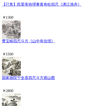
【已售】民盟美协理事黄奇松四尺《漓江渔舟》
￥1300
曹宝峪四尺斗方《山中有佳境》
￥1500
国家画院宁全喜四尺斗方观山图
￥2800