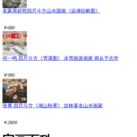
名家庾超然四尺斗方山水国画《远浦征帆图》
￥680
何一鸣 四尺斗方《雪溪图》 冰雪画派画家 师从于志学
￥980
张勇 四尺斗方《湖山秋霁》 吉林著名山水画家
￥2800