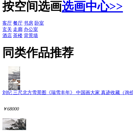
按空间选画
选画中心>>
客厅
餐厅
书房
卧室
玄关
走廊
办公室
酒店
茶楼
背景墙
同类作品推荐
刘纪 三尺北方雪景图《瑞雪丰年》 中国画大家 真迹收藏（询
￥68000