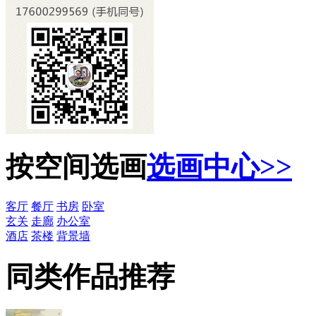
按空间选画
选画中心>>
客厅
餐厅
书房
卧室
玄关
走廊
办公室
酒店
茶楼
背景墙
同类作品推荐