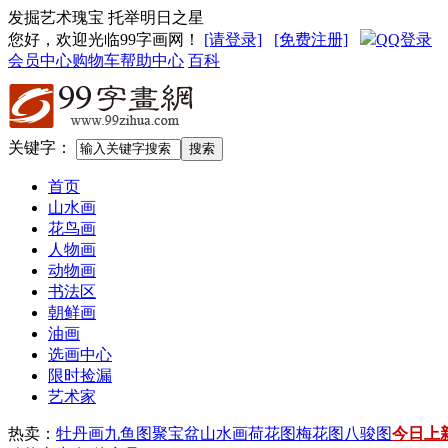
发掘艺术瑰宝 托举明日之星
您好，欢迎光临99字画网
！
[请登录]
[免费注册]
QQ登录
会员中心
购物车
帮助中心
百科
关键字：
首页
山水画
花鸟画
人物画
动物画
书法区
朝鲜画
油画
选画中心
限时捡漏
艺术家
热卖：
牡丹画
九鱼图
聚宝盆山水画
荷花图
梅花图
八骏图
今日上