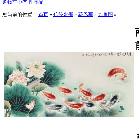
购物车中有
件商品
您当前的位置：
首页
»
传统水墨
»
花鸟画
»
九鱼图
»