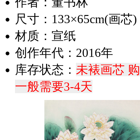
作者：董书林
尺寸：133×65cm(画芯)
材质：宣纸
创作年代：2016年
库存状态：
未裱画芯 
一般需要3-4天