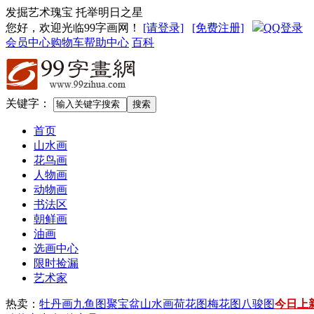
发掘艺术瑰宝 托举明日之星
您好，欢迎光临99字画网
！
[请登录]
[免费注册]
QQ登录
会员中心
购物车
帮助中心
百科
关键字：
首页
山水画
花鸟画
人物画
动物画
书法区
朝鲜画
油画
选画中心
限时捡漏
艺术家
热卖：
牡丹画
九鱼图
聚宝盆山水画
荷花图
梅花图
八骏图
今日上