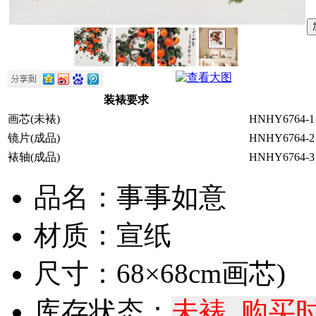
装裱要求
画芯(未裱)
HNHY6764-1
镜片(成品)
HNHY6764-2
裱轴(成品)
HNHY6764-3
品名：事事如意
材质：宣纸
尺寸：68×68cm画芯)
库存状态：
未裱 购买