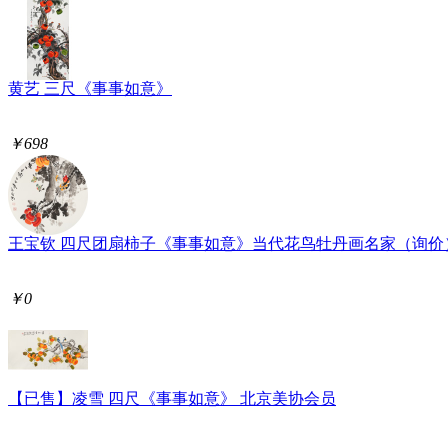
黄艺 三尺《事事如意》
￥698
王宝钦 四尺团扇柿子《事事如意》当代花鸟牡丹画名家（询价
￥0
【已售】凌雪 四尺《事事如意》 北京美协会员