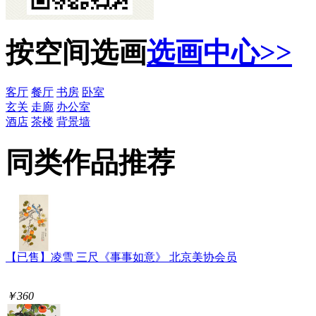
按空间选画
选画中心>>
客厅
餐厅
书房
卧室
玄关
走廊
办公室
酒店
茶楼
背景墙
同类作品推荐
【已售】凌雪 三尺《事事如意》 北京美协会员
￥360