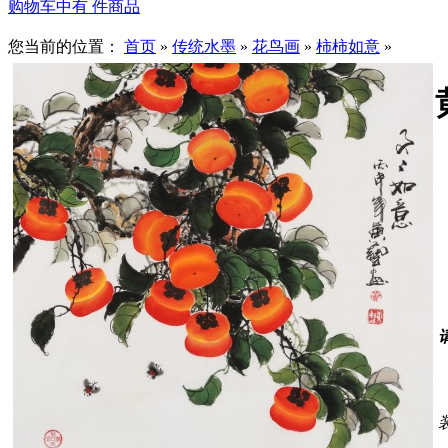
购物车中有
件商品
您当前的位置：
首页
»
传统水墨
»
花鸟画
»
柿柿如意
»