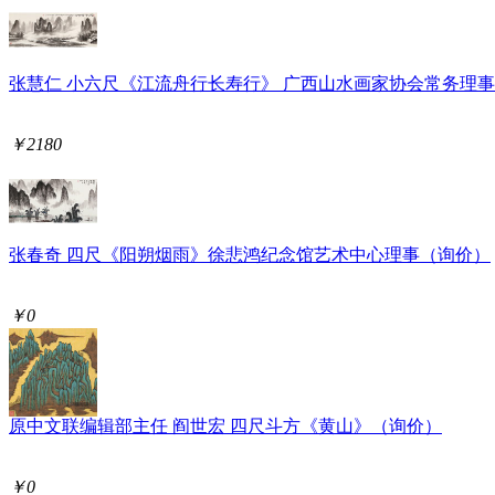
张慧仁 小六尺《江流舟行长寿行》 广西山水画家协会常务理事
￥2180
张春奇 四尺《阳朔烟雨》徐悲鸿纪念馆艺术中心理事（询价）
￥0
原中文联编辑部主任 阎世宏 四尺斗方《黄山》（询价）
￥0