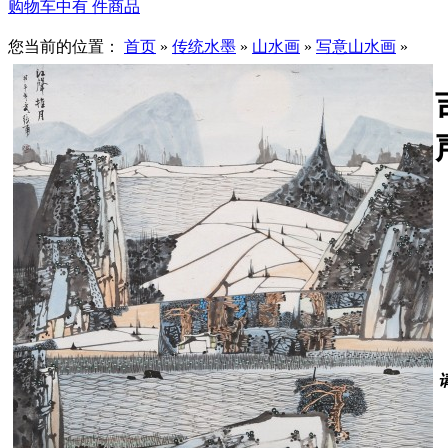
购物车中有
件商品
您当前的位置：
首页
»
传统水墨
»
山水画
»
写意山水画
»