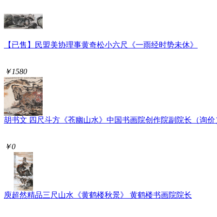
【已售】民盟美协理事黄奇松小六尺《一雨经时势未休》
￥1580
胡书文 四尺斗方《苍幽山水》中国书画院创作院副院长（询价
￥0
庾超然精品三尺山水《黄鹤楼秋景》 黄鹤楼书画院院长