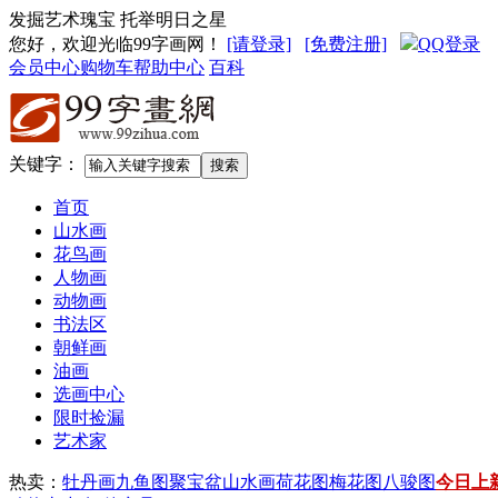
发掘艺术瑰宝 托举明日之星
您好，欢迎光临99字画网
！
[请登录]
[免费注册]
QQ登录
会员中心
购物车
帮助中心
百科
关键字：
首页
山水画
花鸟画
人物画
动物画
书法区
朝鲜画
油画
选画中心
限时捡漏
艺术家
热卖：
牡丹画
九鱼图
聚宝盆山水画
荷花图
梅花图
八骏图
今日上