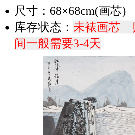
尺寸：68×68cm(画芯)
库存状态：
未裱画芯 
间一般需要3-4天