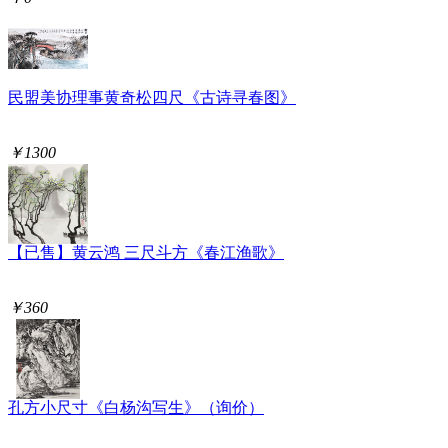
民盟美协理事黄奇松四尺《古诗寻春图》
￥1300
【已售】黄云鸿 三尺斗方《春江渔歌》
￥360
孔方小尺寸《白杨沟写生》（询价）