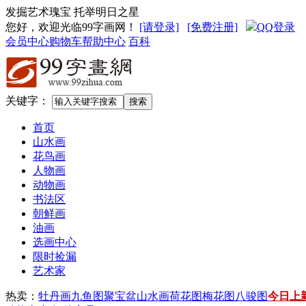
发掘艺术瑰宝 托举明日之星
您好，欢迎光临99字画网
！
[请登录]
[免费注册]
QQ登录
会员中心
购物车
帮助中心
百科
关键字：
首页
山水画
花鸟画
人物画
动物画
书法区
朝鲜画
油画
选画中心
限时捡漏
艺术家
热卖：
牡丹画
九鱼图
聚宝盆山水画
荷花图
梅花图
八骏图
今日上