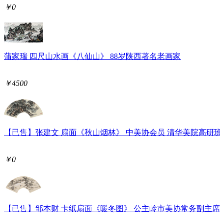
￥0
蒲家瑞 四尺山水画《八仙山》 88岁陕西著名老画家
￥4500
【已售】张建文 扇面《秋山烟林》 中美协会员 清华美院高研
￥0
【已售】邹本财 卡纸扇面《暖冬图》 公主岭市美协常务副主席