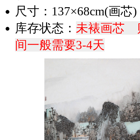
尺寸：137×68cm(画芯)
库存状态：
未裱画芯 
间一般需要3-4天