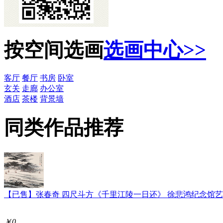
按空间选画
选画中心>>
客厅
餐厅
书房
卧室
玄关
走廊
办公室
酒店
茶楼
背景墙
同类作品推荐
【已售】张春奇 四尺斗方《千里江陵一日还》 徐悲鸿纪念馆
￥0