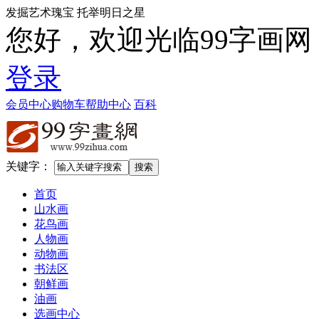
发掘艺术瑰宝 托举明日之星
您好，欢迎光临99字画网
登录
会员中心
购物车
帮助中心
百科
关键字：
首页
山水画
花鸟画
人物画
动物画
书法区
朝鲜画
油画
选画中心