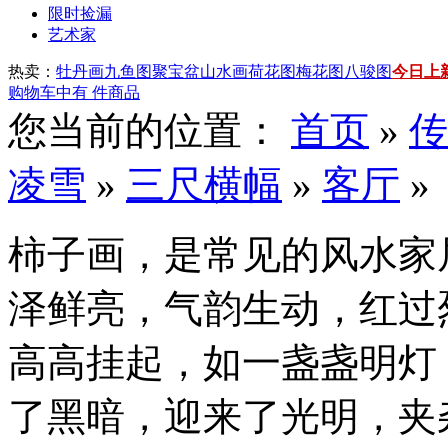
限时捡漏
艺术家
热卖：
牡丹画
九鱼图
聚宝盆山水画
荷花图
梅花图
八骏图
今日上
购物车中有
件商品
您当前的位置：
首页
»
传
凌雪
»
三尺横幅
»
客厅
»
柿子画，是常见的风水家
泽鲜亮，气韵生动，红过
高高挂起，如一盏盏明灯
了黑暗，迎来了光明，夹