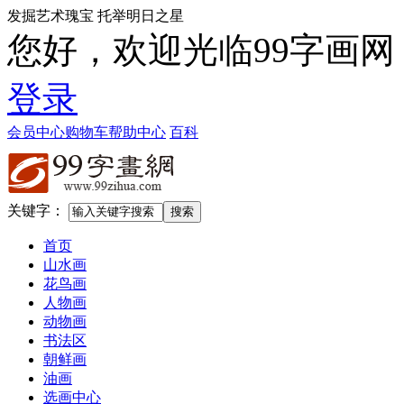
发掘艺术瑰宝 托举明日之星
您好，欢迎光临99字画网
登录
会员中心
购物车
帮助中心
百科
关键字：
首页
山水画
花鸟画
人物画
动物画
书法区
朝鲜画
油画
选画中心