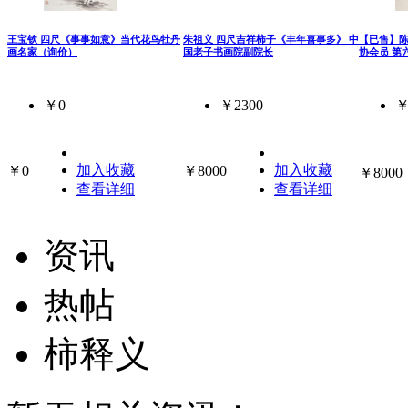
王宝钦 四尺《事事如意》当代花鸟牡丹
朱祖义 四尺吉祥柿子《丰年喜事多》 中
【已售】陈
画名家（询价）
国老子书画院副院长
协会员 第
￥0
￥2300
￥
加入收藏
加入收藏
￥0
￥8000
￥8000
查看详细
查看详细
资讯
热帖
柿释义