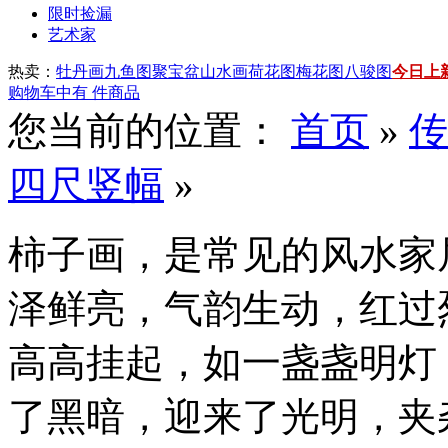
限时捡漏
艺术家
热卖：
牡丹画
九鱼图
聚宝盆山水画
荷花图
梅花图
八骏图
今日上
购物车中有
件商品
您当前的位置：
首页
»
传
四尺竖幅
»
柿子画，是常见的风水家
泽鲜亮，气韵生动，红过
高高挂起，如一盏盏明灯
了黑暗，迎来了光明，夹