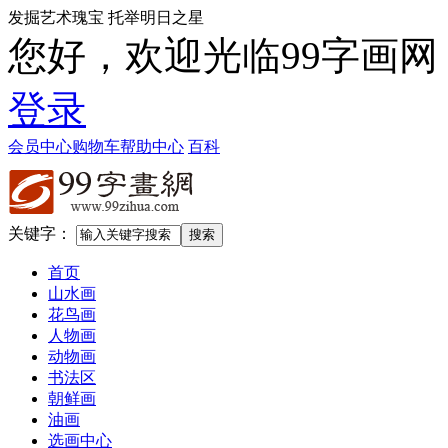
发掘艺术瑰宝 托举明日之星
您好，欢迎光临99字画网
登录
会员中心
购物车
帮助中心
百科
关键字：
首页
山水画
花鸟画
人物画
动物画
书法区
朝鲜画
油画
选画中心