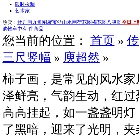
限时捡漏
艺术家
热卖：
牡丹画
九鱼图
聚宝盆山水画
荷花图
梅花图
八骏图
今日上
购物车中有
件商品
您当前的位置：
首页
»
传
三尺竖幅
»
庾超然
»
柿子画，是常见的风水家
泽鲜亮，气韵生动，红过
高高挂起，如一盏盏明灯
了黑暗，迎来了光明，夹