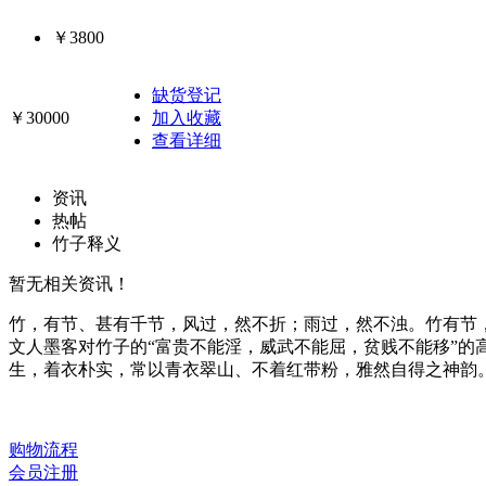
￥3800
缺货登记
￥30000
加入收藏
查看详细
资讯
热帖
竹子释义
暂无相关资讯！
竹，有节、甚有千节，风过，然不折；雨过，然不浊。竹有节，
文人墨客对竹子的“富贵不能淫，威武不能屈，贫贱不能移”
生，着衣朴实，常以青衣翠山、不着红带粉，雅然自得之神韵
购物流程
会员注册