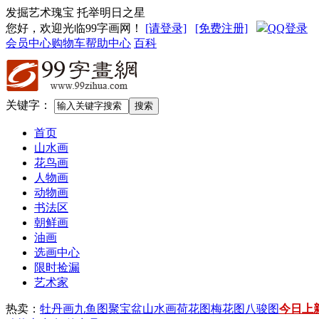
发掘艺术瑰宝 托举明日之星
您好，欢迎光临99字画网
！
[请登录]
[免费注册]
QQ登录
会员中心
购物车
帮助中心
百科
关键字：
首页
山水画
花鸟画
人物画
动物画
书法区
朝鲜画
油画
选画中心
限时捡漏
艺术家
热卖：
牡丹画
九鱼图
聚宝盆山水画
荷花图
梅花图
八骏图
今日上