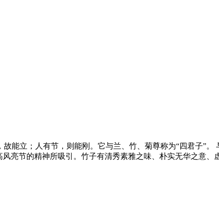
故能立；人有节，则能刚。它与兰、竹、菊尊称为“四君子”。 
的高风亮节的精神所吸引。竹子有清秀素雅之味、朴实无华之意、
。