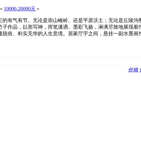
»
10000-20000元
»
它的有气有节。无论是崇山峻岭、还是平原沃土；无论是丘陵沟
竹子作品，以形写神，挥笔潇洒、墨彩飞扬，淋漓尽致地展现着
雅脱俗、朴实无华的人生意境。居家厅宇之间，悬挂一副水墨画
价格