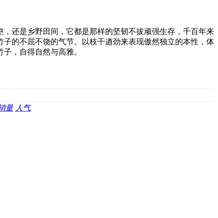
壑，还是乡野田间，它都是那样的坚韧不拔顽强生存，千百年来
竹子的不屈不饶的气节。以枝干遒劲来表现傲然独立的本性，体
竹子，自得自然与高雅。
销量
人气