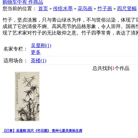
购物车中有
件商品
您当前的位置：
首页
»
传统水墨
»
花鸟画
»
竹子画
»
四尺竖幅
竹子，坚贞淡雅，只与青山绿水为伴，不与世俗沾染，体现了
成就了它的清俊不婀、高风亮节的品格形象，令人崇拜。国画
现了艺术家对竹子的无比敬仰之意。竹子四季常青，表达了清
吴显刚
(1)
名家专栏：
更多
适用场合：
茶楼
(1)
总共找到
1
个作品
【已售】吴显刚 四尺《竹石图》 贵州七星关美协主席