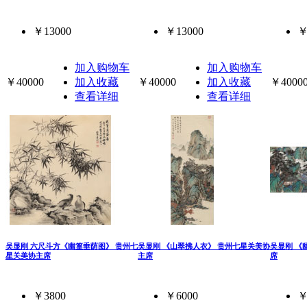
￥13000
￥13000
￥
加入购物车
加入购物车
￥40000
加入收藏
￥40000
加入收藏
￥4000
查看详细
查看详细
吴显刚 六尺斗方《幽篁垂荫图》 贵州七
吴显刚 《山翠拂人衣》 贵州七星关美协
吴显刚 《
星关美协主席
主席
席
￥3800
￥6000
￥