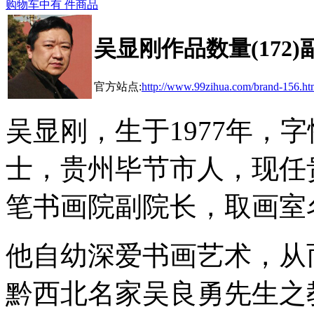
购物车中有
件商品
吴显刚
作品数量(
172
)
官方站点:
http://www.99zihua.com/brand-156.ht
吴显刚，生于1977年，
士，贵州毕节市人，现任
笔书画院副院长，取画室
他自幼深爱书画艺术，从
黔西北名家吴良勇先生之