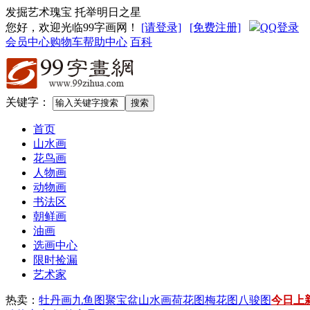
发掘艺术瑰宝 托举明日之星
您好，欢迎光临99字画网
！
[请登录]
[免费注册]
QQ登录
会员中心
购物车
帮助中心
百科
关键字：
首页
山水画
花鸟画
人物画
动物画
书法区
朝鲜画
油画
选画中心
限时捡漏
艺术家
热卖：
牡丹画
九鱼图
聚宝盆山水画
荷花图
梅花图
八骏图
今日上